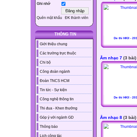
Ghi nhớ
Quên mật khẩu
ĐK thành viên
THÔNG TIN
De thi HKII - 20
Giới thiệu chung
Các trường trực thuộc
Âm nhạc 7
(3 bài)
Chi bộ
Công đoàn ngành
Đoàn TNCS HCM
Tin tức - Sự kiện
De thi HKII - 20
Công nghệ thông tin
Thi đua - Khen thưởng
Âm nhạc 8
(3 bài)
Góp ý với ngành GD
Thông báo
Lịch công tác