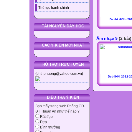
Thủ tục hành chính
De thi HKII - 20
TÀI NGUYÊN DẠY HỌC
Âm nhạc 9
(2 bài)
CÁC Ý KIẾN MỚI NHẤT
HỖ TRỢ TRỰC TUYẾN
(phthphuong@yahoo.com.vn)
DethiHKI 2012-2
ĐIỀU TRA Ý KIẾN
Bạn thấy trang web Phòng GD-
ĐT Thuận An như thế nào ?
Rất đẹp
Đẹp
Bình thường