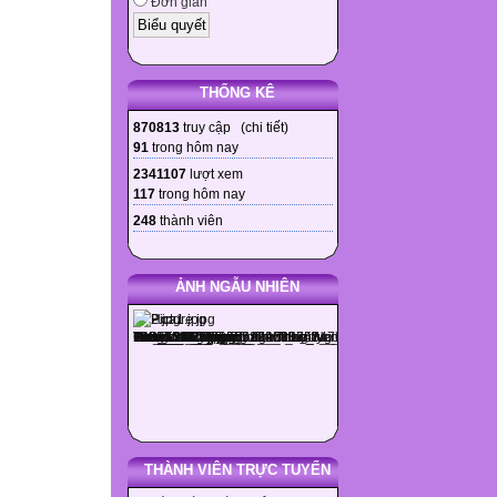
Đơn giản
THỐNG KÊ
870813
truy cập (
chi tiết
)
91
trong hôm nay
2341107
lượt xem
117
trong hôm nay
248
thành viên
ẢNH NGẪU NHIÊN
THÀNH VIÊN TRỰC TUYẾN