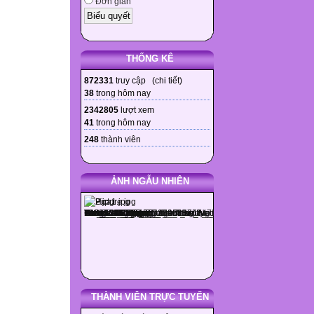
Đơn giản
THỐNG KÊ
872331
truy cập (
chi tiết
)
38
trong hôm nay
2342805
lượt xem
41
trong hôm nay
248
thành viên
ẢNH NGẪU NHIÊN
THÀNH VIÊN TRỰC TUYẾN