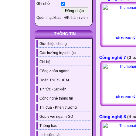
Ghi nhớ
Quên mật khẩu
ĐK thành viên
THÔNG TIN
Đề thi học kỳ
Giới thiệu chung
Các trường trực thuộc
Công nghệ 7
(3 b
Chi bộ
Công đoàn ngành
Đoàn TNCS HCM
Tin tức - Sự kiện
Đề thi học kỳ
Công nghệ thông tin
Thi đua - Khen thưởng
Công nghệ 8
(4 b
Góp ý với ngành GD
Thông báo
Lịch công tác