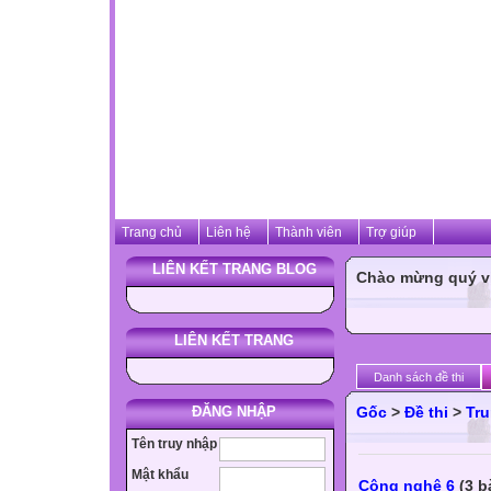
Trang chủ
Liên hệ
Thành viên
Trợ giúp
LIÊN KẾT TRANG BLOG
Chào mừng quý vị 
LIÊN KẾT TRANG
Danh sách đề thi
ĐĂNG NHẬP
Gốc
>
Đề thi
>
Tru
Tên truy nhập
Mật khẩu
Công nghệ 6
(3 b