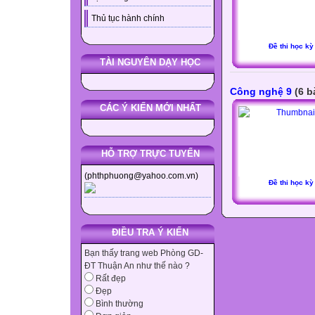
Thủ tục hành chính
Đề thi học kỳ
TÀI NGUYÊN DẠY HỌC
Công nghệ 9
(6 b
CÁC Ý KIẾN MỚI NHẤT
HỖ TRỢ TRỰC TUYẾN
(phthphuong@yahoo.com.vn)
Đề thi học kỳ
ĐIỀU TRA Ý KIẾN
Bạn thấy trang web Phòng GD-
ĐT Thuận An như thế nào ?
Rất đẹp
Đẹp
Bình thường