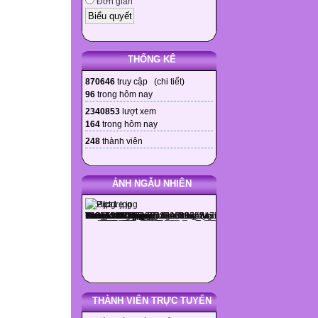
Đơn giản
THỐNG KÊ
870646
truy cập (
chi tiết
)
96
trong hôm nay
2340853
lượt xem
164
trong hôm nay
248
thành viên
ẢNH NGẪU NHIÊN
THÀNH VIÊN TRỰC TUYẾN