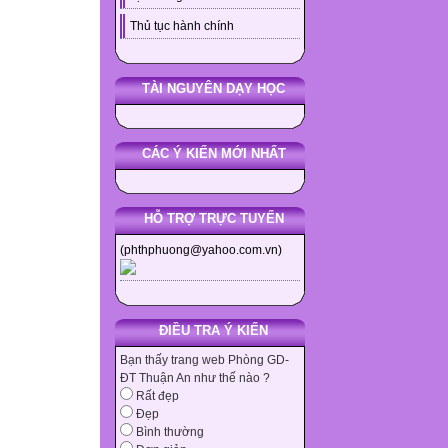
Thủ tục hành chính
TÀI NGUYÊN DẠY HỌC
CÁC Ý KIẾN MỚI NHẤT
HỖ TRỢ TRỰC TUYẾN
(phthphuong@yahoo.com.vn)
ĐIỀU TRA Ý KIẾN
Bạn thấy trang web Phòng GD-
ĐT Thuận An như thế nào ?
Rất đẹp
Đẹp
Bình thường