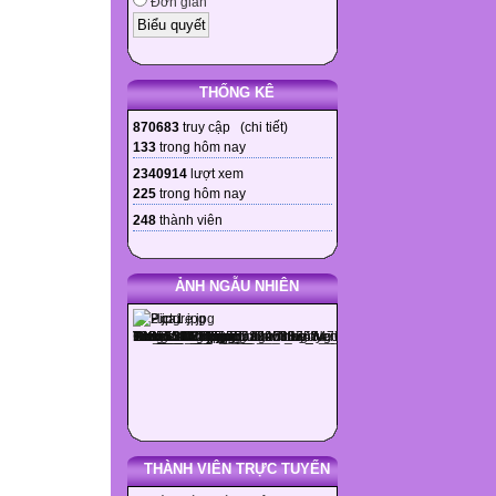
Đơn giản
THỐNG KÊ
870683
truy cập (
chi tiết
)
133
trong hôm nay
2340914
lượt xem
225
trong hôm nay
248
thành viên
ẢNH NGẪU NHIÊN
THÀNH VIÊN TRỰC TUYẾN