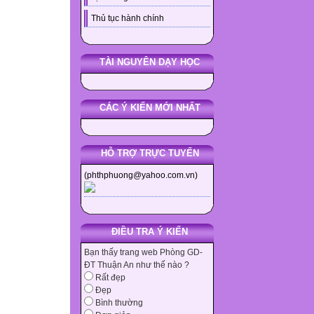
Thủ tục hành chính
TÀI NGUYÊN DẠY HỌC
CÁC Ý KIẾN MỚI NHẤT
HỖ TRỢ TRỰC TUYẾN
(phthphuong@yahoo.com.vn)
ĐIỀU TRA Ý KIẾN
Bạn thấy trang web Phòng GD-
ĐT Thuận An như thế nào ?
Rất đẹp
Đẹp
Bình thường