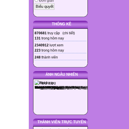
Đơn giản
THỐNG KÊ
870681
truy cập (
chi tiết
)
131
trong hôm nay
2340912
lượt xem
223
trong hôm nay
248
thành viên
ẢNH NGẪU NHIÊN
THÀNH VIÊN TRỰC TUYẾN