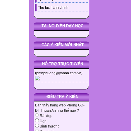
Thủ tục hành chính
TÀI NGUYÊN DẠY HỌC
CÁC Ý KIẾN MỚI NHẤT
HỖ TRỢ TRỰC TUYẾN
(phthphuong@yahoo.com.vn)
ĐIỀU TRA Ý KIẾN
Bạn thấy trang web Phòng GD-
ĐT Thuận An như thế nào ?
Rất đẹp
Đẹp
Bình thường