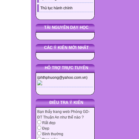
Thủ tục hành chính
TÀI NGUYÊN DẠY HỌC
CÁC Ý KIẾN MỚI NHẤT
HỖ TRỢ TRỰC TUYẾN
(phthphuong@yahoo.com.vn)
ĐIỀU TRA Ý KIẾN
Bạn thấy trang web Phòng GD-
ĐT Thuận An như thế nào ?
Rất đẹp
Đẹp
Bình thường