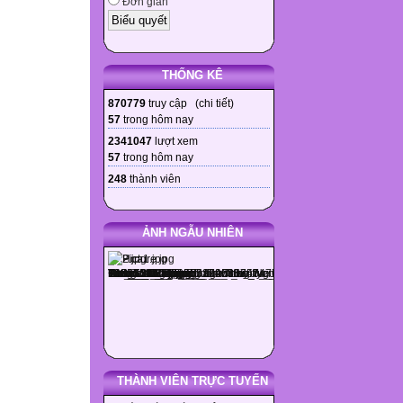
Đơn giản
THỐNG KÊ
870779
truy cập (
chi tiết
)
57
trong hôm nay
2341047
lượt xem
57
trong hôm nay
248
thành viên
ẢNH NGẪU NHIÊN
THÀNH VIÊN TRỰC TUYẾN