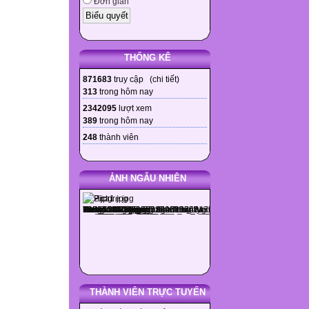
Đơn giản
THỐNG KÊ
871683
truy cập (
chi tiết
)
313
trong hôm nay
2342095
lượt xem
389
trong hôm nay
248
thành viên
ẢNH NGẪU NHIÊN
THÀNH VIÊN TRỰC TUYẾN