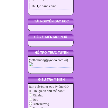
Thủ tục hành chính
TÀI NGUYÊN DẠY HỌC
CÁC Ý KIẾN MỚI NHẤT
HỖ TRỢ TRỰC TUYẾN
(phthphuong@yahoo.com.vn)
ĐIỀU TRA Ý KIẾN
Bạn thấy trang web Phòng GD-
ĐT Thuận An như thế nào ?
Rất đẹp
Đẹp
Bình thường