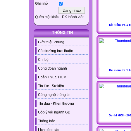
Ghi nhớ
Quên mật khẩu
ĐK thành viên
Đề kiểm tra 1 ti
THÔNG TIN
Giới thiệu chung
Các trường trực thuộc
Chi bộ
Công đoàn ngành
Đề kiểm tra 1 ti
Đoàn TNCS HCM
Tin tức - Sự kiện
Công nghệ thông tin
Thi đua - Khen thưởng
Góp ý với ngành GD
De thi HKII - 20
Thông báo
Lịch công tác