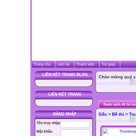
Trang chủ
Liên hệ
Thành viên
Trợ giúp
LIÊN KẾT TRANG BLOG
Chào mừng quý vị 
LIÊN KẾT TRANG
Danh sách đề thi củ
ĐĂNG NHẬP
Gốc
>
Đề thi
>
Tru
Tên truy nhập
Mật khẩu