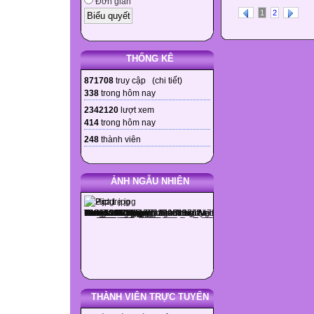
Đơn giản
1
2
THỐNG KÊ
871708
truy cập (
chi tiết
)
338
trong hôm nay
2342120
lượt xem
414
trong hôm nay
248
thành viên
ẢNH NGẪU NHIÊN
THÀNH VIÊN TRỰC TUYẾN