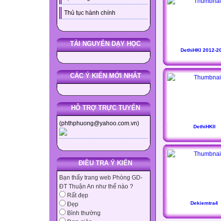
Thủ tục hành chính
TÀI NGUYÊN DẠY HỌC
DethiHKI 2012-2
CÁC Ý KIẾN MỚI NHẤT
HỖ TRỢ TRỰC TUYẾN
(phthphuong@yahoo.com.vn)
DethiHKII
ĐIỀU TRA Ý KIẾN
Bạn thấy trang web Phòng GD-
ĐT Thuận An như thế nào ?
Rất đẹp
Dekiemtra4
Đẹp
Bình thường