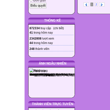
Đơn giản
1
2
THỐNG KÊ
872334
truy cập (
chi tiết
)
41
trong hôm nay
2342808
lượt xem
44
trong hôm nay
248
thành viên
ẢNH NGẪU NHIÊN
THÀNH VIÊN TRỰC TUYẾN