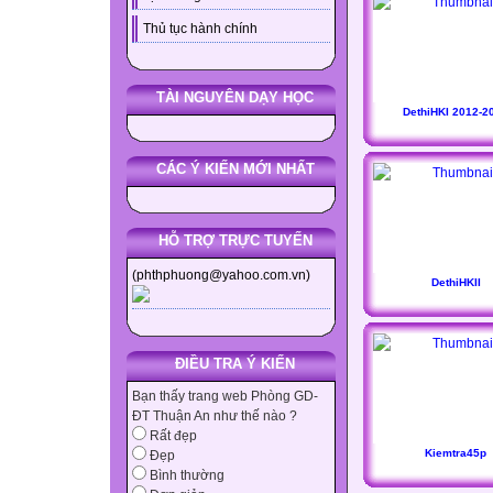
Thủ tục hành chính
TÀI NGUYÊN DẠY HỌC
DethiHKI 2012-2
CÁC Ý KIẾN MỚI NHẤT
HỖ TRỢ TRỰC TUYẾN
(phthphuong@yahoo.com.vn)
DethiHKII
ĐIỀU TRA Ý KIẾN
Bạn thấy trang web Phòng GD-
ĐT Thuận An như thế nào ?
Rất đẹp
Kiemtra45p
Đẹp
Bình thường