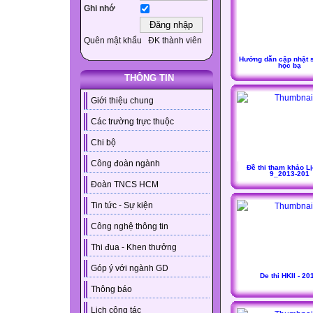
Ghi nhớ
Quên mật khẩu
ĐK thành viên
Hướng dẫn cập nhật 
học bạ
THÔNG TIN
Giới thiệu chung
Các trường trực thuộc
Chi bộ
Công đoàn ngành
Đề thi tham khảo L
9_2013-201
Đoàn TNCS HCM
Tin tức - Sự kiện
Công nghệ thông tin
Thi đua - Khen thưởng
Góp ý với ngành GD
De thi HKII - 20
Thông báo
Lịch công tác