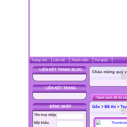
Trang chủ
Liên hệ
Thành viên
Trợ giúp
LIÊN KẾT TRANG BLOG
Chào mừng quý vị 
LIÊN KẾT TRANG
Danh sách đề thi củ
ĐĂNG NHẬP
Gốc
>
Đề thi
>
Tru
Tên truy nhập
Mật khẩu