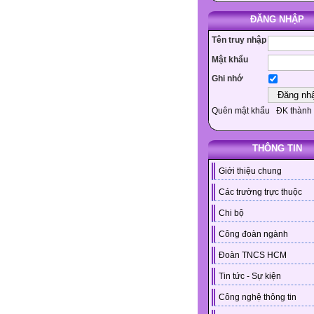
ĐĂNG NHẬP
Tên truy nhập
Mật khẩu
Ghi nhớ
Quên mật khẩu
ĐK thành 
THÔNG TIN
Giới thiệu chung
Các trường trực thuộc
Chi bộ
Công đoàn ngành
Đoàn TNCS HCM
Tin tức - Sự kiện
Công nghệ thông tin