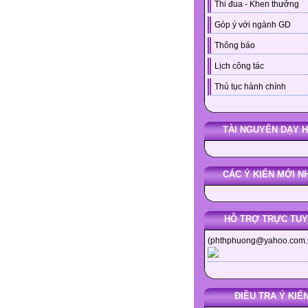
Thi đua - Khen thưởng
Góp ý với ngành GD
Thông báo
Lịch công tác
Thủ tục hành chính
TÀI NGUYÊN DẠY 
CÁC Ý KIẾN MỚI N
HỖ TRỢ TRỰC TU
(phthphuong@yahoo.com.
ĐIỀU TRA Ý KIẾ