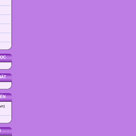
HỌC
HẤT
YẾN
vn)
N