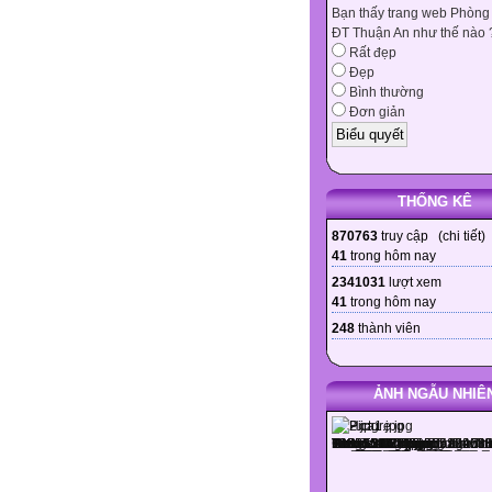
Bạn thấy trang web Phòng
ĐT Thuận An như thế nào 
Rất đẹp
Đẹp
Bình thường
Đơn giản
THỐNG KÊ
870763
truy cập (
chi tiết
)
41
trong hôm nay
2341031
lượt xem
41
trong hôm nay
248
thành viên
ẢNH NGẪU NHIÊ