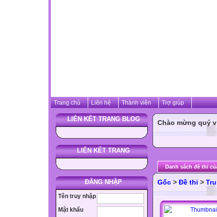
Trang chủ
Liên hệ
Thành viên
Trợ giúp
LIÊN KẾT TRANG BLOG
Chào mừng quý vị 
LIÊN KẾT TRANG
Danh sách đề thi củ
ĐĂNG NHẬP
Gốc
>
Đề thi
>
Tru
Tên truy nhập
Mật khẩu