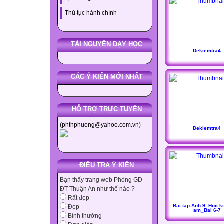
Thủ tục hành chính
TÀI NGUYÊN DẠY HỌC
Dekiemtra4
CÁC Ý KIẾN MỚI NHẤT
HỖ TRỢ TRỰC TUYẾN
(phthphuong@yahoo.com.vn)
Dekiemtra4
ĐIỀU TRA Ý KIẾN
Bạn thấy trang web Phòng GD-
ĐT Thuận An như thế nào ?
Rất đẹp
Bai tap Anh 9_Hoc k
Đẹp
am_Bai 6-7
Bình thường