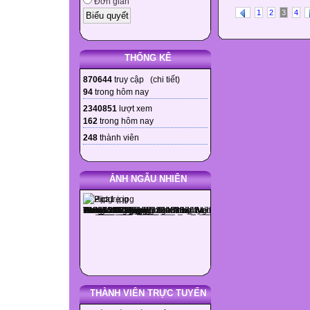
Đơn giản
1
2
3
4
THỐNG KÊ
870644
truy cập (
chi tiết
)
94
trong hôm nay
2340851
lượt xem
162
trong hôm nay
248
thành viên
ẢNH NGẪU NHIÊN
THÀNH VIÊN TRỰC TUYẾN