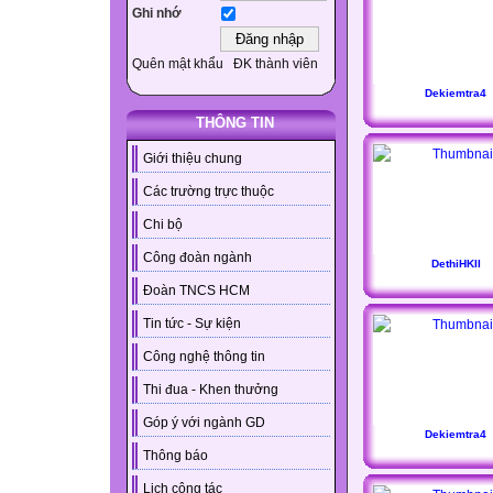
Ghi nhớ
Quên mật khẩu
ĐK thành viên
Dekiemtra4
THÔNG TIN
Giới thiệu chung
Các trường trực thuộc
Chi bộ
Công đoàn ngành
DethiHKII
Đoàn TNCS HCM
Tin tức - Sự kiện
Công nghệ thông tin
Thi đua - Khen thưởng
Góp ý với ngành GD
Dekiemtra4
Thông báo
Lịch công tác