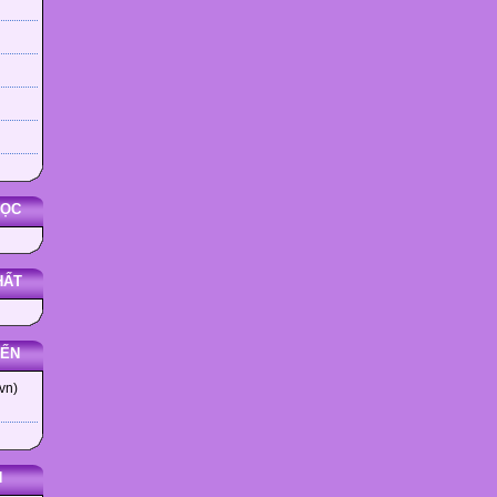
HỌC
HẤT
YẾN
vn)
N