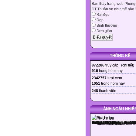
Bạn thấy trang web Phòng
ĐT Thuận An như thế nào 
Rất đẹp
Đẹp
Bình thường
Đơn giản
THỐNG KÊ
872286
truy cập (
chi tiết
)
916
trong hôm nay
2342757
lượt xem
1051
trong hôm nay
248
thành viên
ẢNH NGẪU NHIÊ