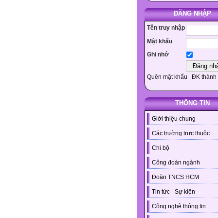
ĐĂNG NHẬP
Tên truy nhập
Mật khẩu
Ghi nhớ
Quên mật khẩu
ĐK thành 
THÔNG TIN
Giới thiệu chung
Các trường trực thuộc
Chi bộ
Công đoàn ngành
Đoàn TNCS HCM
Tin tức - Sự kiện
Công nghệ thông tin