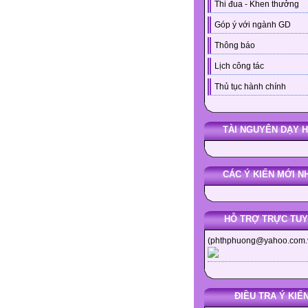
Thi đua - Khen thưởng
Góp ý với ngành GD
Thông báo
Lịch công tác
Thủ tục hành chính
TÀI NGUYÊN DẠY 
CÁC Ý KIẾN MỚI N
HỖ TRỢ TRỰC TU
(phthphuong@yahoo.com.
ĐIỀU TRA Ý KIẾ