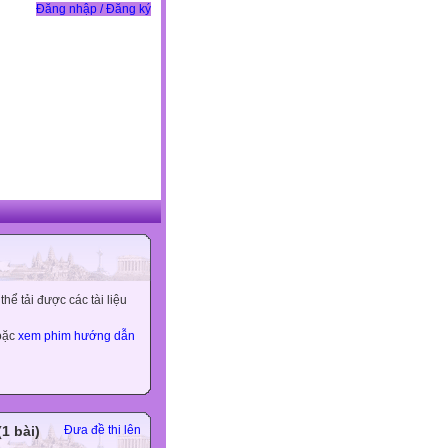
Đăng nhập / Đăng ký
ể tải được các tài liệu
hoặc
xem phim hướng dẫn
(1 bài)
Đưa đề thi lên