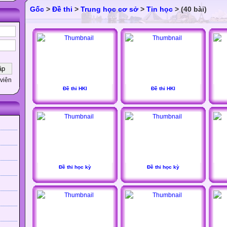
Gốc
>
Đề thi
>
Trung học cơ sở
>
Tin học
> (40 bài)
viên
Đề thi HKI
Đề thi HKI
Đề thi học kỳ
Đề thi học kỳ