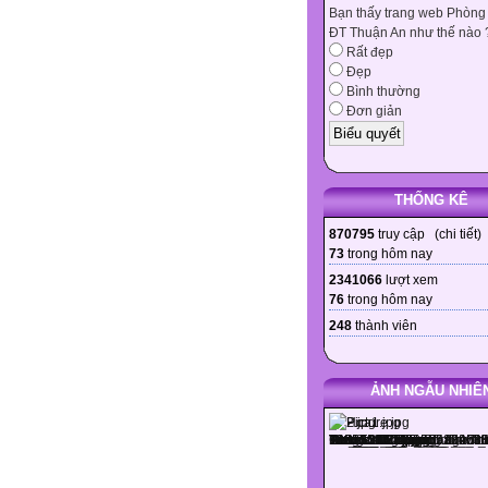
Bạn thấy trang web Phòng
ĐT Thuận An như thế nào 
Rất đẹp
Đẹp
Bình thường
Đơn giản
THỐNG KÊ
870795
truy cập (
chi tiết
)
73
trong hôm nay
2341066
lượt xem
76
trong hôm nay
248
thành viên
ẢNH NGẪU NHIÊ