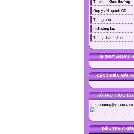
Thi đua - Khen thưởng
Góp ý với ngành GD
Thông báo
Lịch công tác
Thủ tục hành chính
TÀI NGUYÊN DẠY 
CÁC Ý KIẾN MỚI N
HỖ TRỢ TRỰC TU
(phthphuong@yahoo.com.
ĐIỀU TRA Ý KIẾ