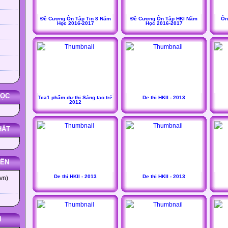
Đề Cương Ôn Tập Tin 8 Năm
Đề Cương Ôn Tập HKI Năm
Ôn 
Học 2016-2017
Học 2016-2017
HỌC
Tca1 phẩm dự thi Sáng tạo trẻ
De thi HKII - 2013
2012
HẤT
YẾN
De thi HKII - 2013
De thi HKII - 2013
vn)
N