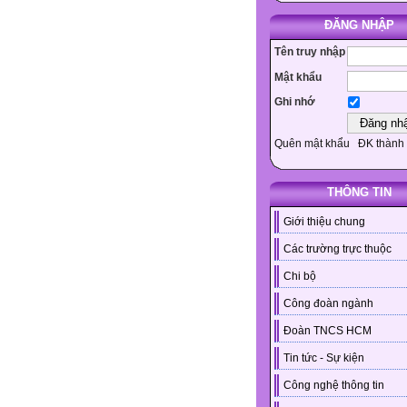
ĐĂNG NHẬP
Tên truy nhập
Mật khẩu
Ghi nhớ
Quên mật khẩu
ĐK thành 
THÔNG TIN
Giới thiệu chung
Các trường trực thuộc
Chi bộ
Công đoàn ngành
Đoàn TNCS HCM
Tin tức - Sự kiện
Công nghệ thông tin