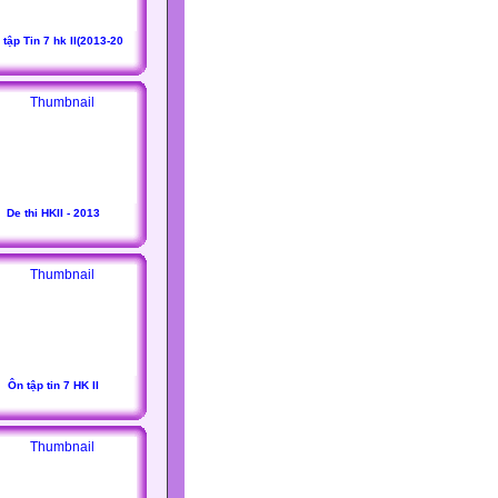
tập Tin 7 hk II(2013-20
De thi HKII - 2013
Ôn tập tin 7 HK II