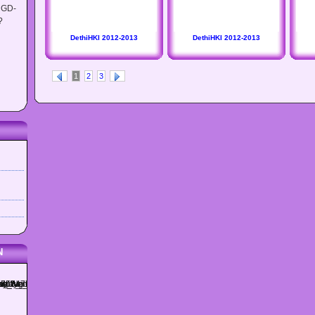
 GD-
?
DethiHKI 2012-2013
DethiHKI 2012-2013
1
2
3
N