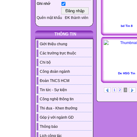
Ghi nhớ
Quên mật khẩu
ĐK thành viên
bd Tin 8
THÔNG TIN
Giới thiệu chung
Các trường trực thuộc
Chi bộ
Công đoàn ngành
De HSG Tin
Đoàn TNCS HCM
Tin tức - Sự kiện
1
2
3
Công nghệ thông tin
Thi đua - Khen thưởng
Góp ý với ngành GD
Thông báo
Lịch công tác