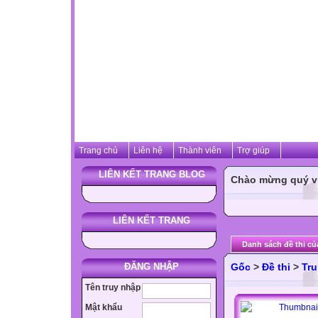
Trang chủ
Liên hệ
Thành viên
Trợ giúp
LIÊN KẾT TRANG BLOG
Chào mừng quý vị 
LIÊN KẾT TRANG
Danh sách đề thi củ
ĐĂNG NHẬP
Gốc
>
Đề thi
>
Tru
Tên truy nhập
Mật khẩu