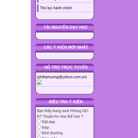
Thủ tục hành chính
TÀI NGUYÊN DẠY HỌC
CÁC Ý KIẾN MỚI NHẤT
HỖ TRỢ TRỰC TUYẾN
(phthphuong@yahoo.com.vn)
ĐIỀU TRA Ý KIẾN
Bạn thấy trang web Phòng GD-
ĐT Thuận An như thế nào ?
Rất đẹp
Đẹp
Bình thường