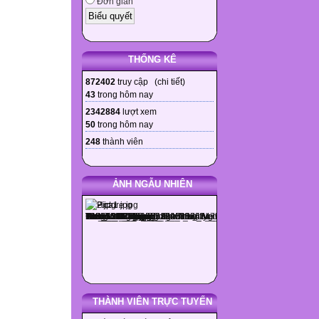
Đơn giản
THỐNG KÊ
872402
truy cập (
chi tiết
)
43
trong hôm nay
2342884
lượt xem
50
trong hôm nay
248
thành viên
ẢNH NGẪU NHIÊN
THÀNH VIÊN TRỰC TUYẾN