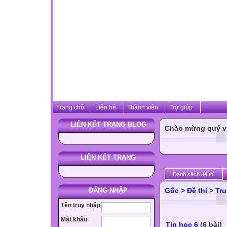
Trang chủ
Liên hệ
Thành viên
Trợ giúp
LIÊN KẾT TRANG BLOG
Chào mừng quý vị 
LIÊN KẾT TRANG
Danh sách đề thi
ĐĂNG NHẬP
Gốc
>
Đề thi
>
Tru
Tên truy nhập
Mật khẩu
Tin học 6
(6 bài)