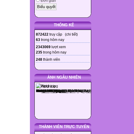
Đơn giản
THỐNG KÊ
872422
truy cập (
chi tiết
)
63
trong hôm nay
2343069
lượt xem
235
trong hôm nay
248
thành viên
ẢNH NGẪU NHIÊN
THÀNH VIÊN TRỰC TUYẾN