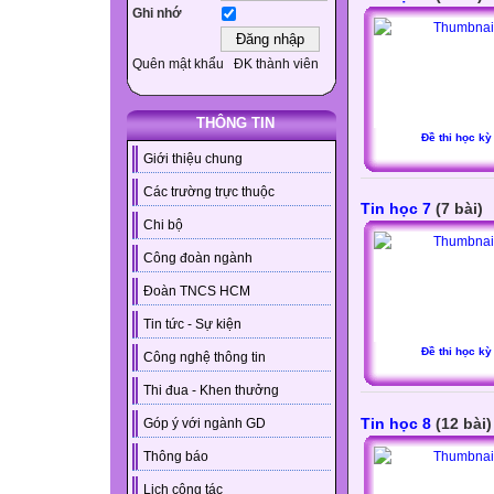
Ghi nhớ
Quên mật khẩu
ĐK thành viên
THÔNG TIN
Đề thi học kỳ
Giới thiệu chung
Các trường trực thuộc
Tin học 7
(7 bài)
Chi bộ
Công đoàn ngành
Đoàn TNCS HCM
Tin tức - Sự kiện
Đề thi học kỳ
Công nghệ thông tin
Thi đua - Khen thưởng
Tin học 8
(12 bài)
Góp ý với ngành GD
Thông báo
Lịch công tác