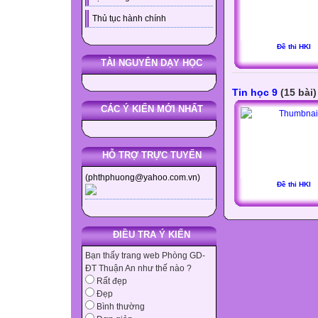
Thủ tục hành chính
Đề thi HKI
TÀI NGUYÊN DẠY HỌC
Tin học 9
(15 bài)
CÁC Ý KIẾN MỚI NHẤT
HỖ TRỢ TRỰC TUYẾN
(phthphuong@yahoo.com.vn)
Đề thi HKI
ĐIỀU TRA Ý KIẾN
Bạn thấy trang web Phòng GD-
ĐT Thuận An như thế nào ?
Rất đẹp
Đẹp
Bình thường