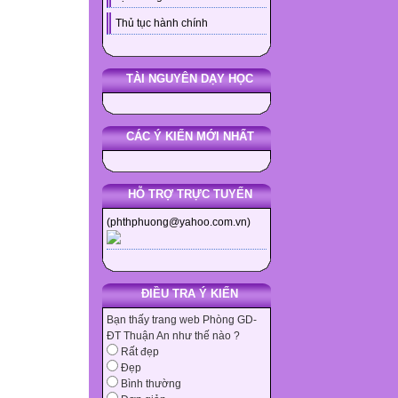
Thủ tục hành chính
TÀI NGUYÊN DẠY HỌC
CÁC Ý KIẾN MỚI NHẤT
HỖ TRỢ TRỰC TUYẾN
(phthphuong@yahoo.com.vn)
ĐIỀU TRA Ý KIẾN
Bạn thấy trang web Phòng GD-
ĐT Thuận An như thế nào ?
Rất đẹp
Đẹp
Bình thường