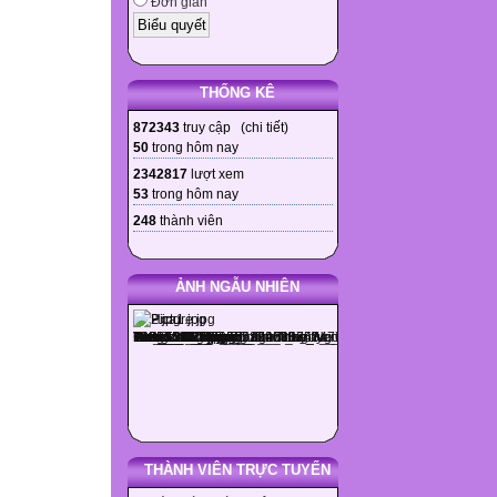
Đơn giản
THỐNG KÊ
872343
truy cập (
chi tiết
)
50
trong hôm nay
2342817
lượt xem
53
trong hôm nay
248
thành viên
ẢNH NGẪU NHIÊN
THÀNH VIÊN TRỰC TUYẾN