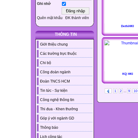
Ghi nhớ
Quên mật khẩu
ĐK thành viên
DethiHKI
THÔNG TIN
Giới thiệu chung
Các trường trực thuộc
Chi bộ
Công đoàn ngành
KQ HKI
Đoàn TNCS HCM
Tin tức - Sự kiện
...
1
2
9
10
Công nghệ thông tin
Thi đua - Khen thưởng
Góp ý với ngành GD
Thông báo
Lịch công tác