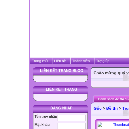
Trang chủ
Liên hệ
Thành viên
Trợ giúp
LIÊN KẾT TRANG BLOG
Chào mừng quý vị 
LIÊN KẾT TRANG
Danh sách đề thi củ
ĐĂNG NHẬP
Gốc
>
Đề thi
>
Tru
Tên truy nhập
Mật khẩu