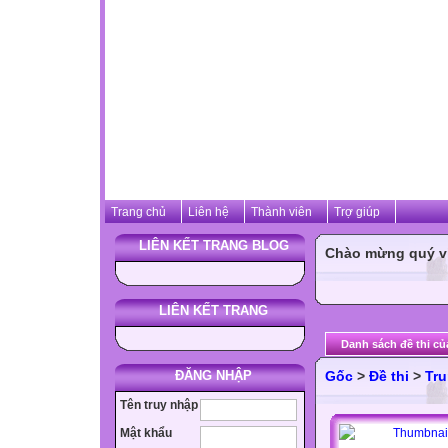
Trang chủ
Liên hệ
Thành viên
Trợ giúp
LIÊN KẾT TRANG BLOG
Chào mừng quý vị 
LIÊN KẾT TRANG
Danh sách đề thi củ
ĐĂNG NHẬP
Gốc
>
Đề thi
>
Tru
Tên truy nhập
Mật khẩu