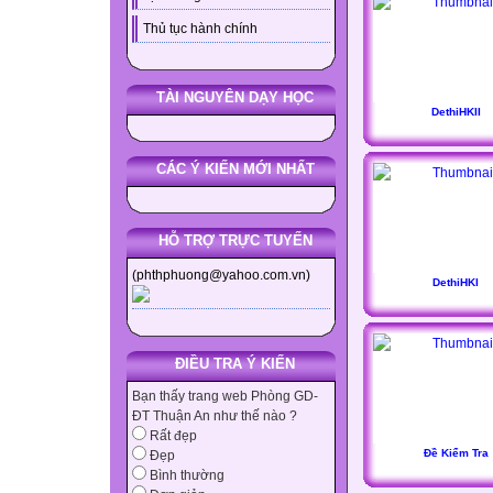
Thủ tục hành chính
TÀI NGUYÊN DẠY HỌC
DethiHKII
CÁC Ý KIẾN MỚI NHẤT
HỖ TRỢ TRỰC TUYẾN
(phthphuong@yahoo.com.vn)
DethiHKI
ĐIỀU TRA Ý KIẾN
Bạn thấy trang web Phòng GD-
ĐT Thuận An như thế nào ?
Rất đẹp
Đề Kiểm Tra
Đẹp
Bình thường