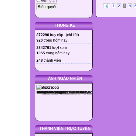
Đơn giản
1
2
3
4
THỐNG KÊ
872290
truy cập (
chi tiết
)
920
trong hôm nay
2342761
lượt xem
1055
trong hôm nay
248
thành viên
ẢNH NGẪU NHIÊN
THÀNH VIÊN TRỰC TUYẾN