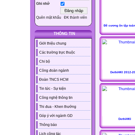
Ghi nhớ
Quên mật khẩu
ĐK thành viên
Đề cương ôn tập toán
THÔNG TIN
Giới thiệu chung
Các trường trực thuộc
Chi bộ
Công đoàn ngành
DethiHKI 2012-2
Đoàn TNCS HCM
Tin tức - Sự kiện
Công nghệ thông tin
Thi đua - Khen thưởng
Góp ý với ngành GD
DethiHKI
Thông báo
Lịch công tác