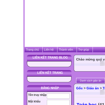
Trang chủ
Liên hệ
Thành viên
Trợ giúp
LIÊN KẾT TRANG BLOG
Chào mừng quý vị 
LIÊN KẾT TRANG
Danh sách giáo án
ĐĂNG NHẬP
Gốc
>
Giáo án
>
T
Tên truy nhập
Mật khẩu
Toán học
(41