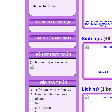
Thủ tục hành chính
QĐ THÀNH LẬP HỘI Đ
TÀI NGUYÊN DẠY HỌC
ĐUA KHEN THƯỞNG N
2017
Sinh học
(49 
CÁC Ý KIẾN MỚI NHẤT
HỖ TRỢ TRỰC TUYẾN
(phthphuong@yahoo.com.vn)
Bài 21 tt
ĐIỀU TRA Ý KIẾN
Lịch sử
(1 bà
Bạn thấy trang web Phòng GD-
ĐT Thuận An như thế nào ?
Rất đẹp
Đẹp
Bình thường