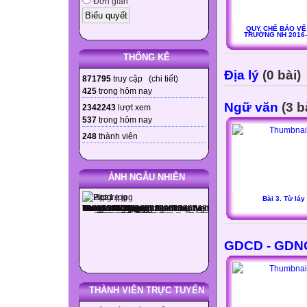
Đơn giản
QUY CHẾ BẢO VỆ
TRƯỜNG NH 2016-
THỐNG KÊ
Địa lý
(0 bài)
871795
truy cập (
chi tiết
)
425
trong hôm nay
Ngữ văn
(3 b
2342243
lượt xem
537
trong hôm nay
248
thành viên
ẢNH NGẪU NHIÊN
Bài 3. Từ láy
GDCD - GDN
THÀNH VIÊN TRỰC TUYẾN