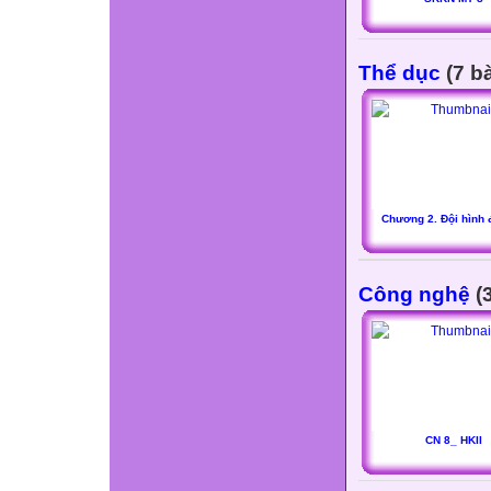
Thể dục
(7 bà
Chương 2. Đội hình 
Công nghệ
(3
CN 8_ HKII