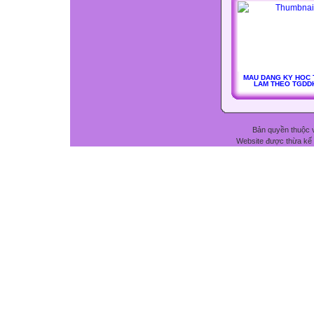
MAU DANG KY HOC 
LAM THEO TGDD
Bản quyền thuộc 
Website được thừa kế