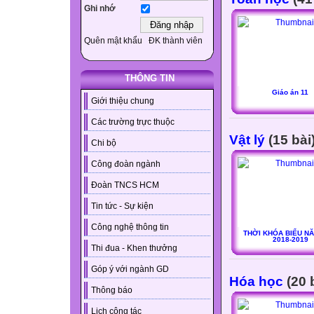
Ghi nhớ
Quên mật khẩu
ĐK thành viên
THÔNG TIN
Giáo án 11
Giới thiệu chung
Các trường trực thuộc
Vật lý
(15 bài
Chi bộ
Công đoàn ngành
Đoàn TNCS HCM
Tin tức - Sự kiện
Công nghệ thông tin
THỜI KHÓA BIỂU N
2018-2019
Thi đua - Khen thưởng
Góp ý với ngành GD
Hóa học
(20 
Thông báo
Lịch công tác