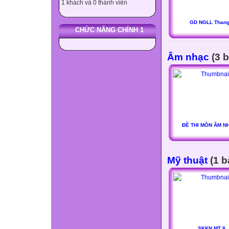
1 khách và 0 thành viên
GD NGLL Thang
CHỨC NĂNG CHÍNH 1
Âm nhạc
(3 b
ĐỀ THI MÔN ÂM N
Mỹ thuật
(1 b
SKKN MT 8