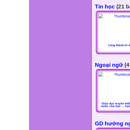
Tin học
(21 b
Lòng thành tri 
Ngoại ngữ
(4
Giáo dục truyền thố
nước cho học ... họ
GD hướng n