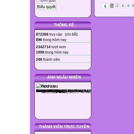
Đơn giản
1
2
3
4
THỐNG KÊ
872266
truy cập (
chi tiết
)
896
trong hôm nay
2342714
lượt xem
1008
trong hôm nay
248
thành viên
ẢNH NGẪU NHIÊN
THÀNH VIÊN TRỰC TUYẾN