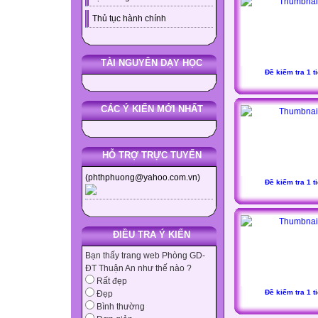
Thủ tục hành chính
TÀI NGUYÊN DẠY HỌC
Đề kiểm tra 1 ti
CÁC Ý KIẾN MỚI NHẤT
HỖ TRỢ TRỰC TUYẾN
(phthphuong@yahoo.com.vn)
Đề kiểm tra 1 ti
ĐIỀU TRA Ý KIẾN
Bạn thấy trang web Phòng GD-
ĐT Thuận An như thế nào ?
Rất đẹp
Đề kiểm tra 1 ti
Đẹp
Bình thường