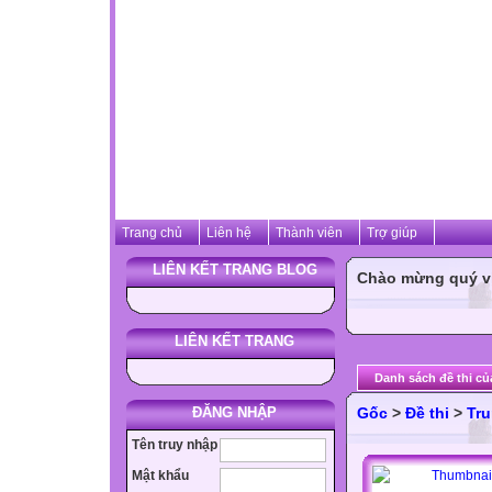
Trang chủ
Liên hệ
Thành viên
Trợ giúp
LIÊN KẾT TRANG BLOG
Chào mừng quý vị 
LIÊN KẾT TRANG
Danh sách đề thi củ
ĐĂNG NHẬP
Gốc
>
Đề thi
>
Tru
Tên truy nhập
Mật khẩu