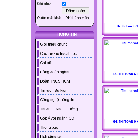
Ghi nhớ
Quên mật khẩu
ĐK thành viên
Đề thi học kì 
THÔNG TIN
Giới thiệu chung
Các trường trực thuộc
Chi bộ
Công đoàn ngành
ĐỀ THI TOÁN 6 
Đoàn TNCS HCM
Tin tức - Sự kiện
Công nghệ thông tin
Thi đua - Khen thưởng
Góp ý với ngành GD
ĐỀ THI TOÁN 9 
Thông báo
Lịch công tác