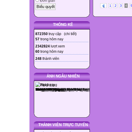
Đơn giản
1
2
3
4
THỐNG KÊ
872350
truy cập (
chi tiết
)
57
trong hôm nay
2342824
lượt xem
60
trong hôm nay
248
thành viên
ẢNH NGẪU NHIÊN
THÀNH VIÊN TRỰC TUYẾN