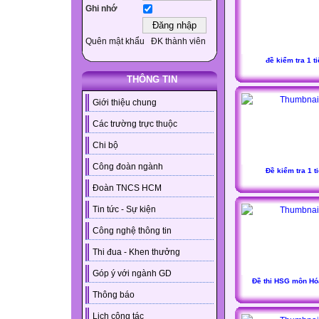
Ghi nhớ
Quên mật khẩu
ĐK thành viên
đề kiểm tra 1 ti
THÔNG TIN
Giới thiệu chung
Các trường trực thuộc
Chi bộ
Công đoàn ngành
Đề kiểm tra 1 ti
Đoàn TNCS HCM
Tin tức - Sự kiện
Công nghệ thông tin
Thi đua - Khen thưởng
Góp ý với ngành GD
Đề thi HSG môn Hó
Thông báo
Lịch công tác