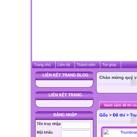
Trang chủ
Liên hệ
Thành viên
Trợ giúp
LIÊN KẾT TRANG BLOG
Chào mừng quý vị 
LIÊN KẾT TRANG
Danh sách đề thi củ
ĐĂNG NHẬP
Gốc
>
Đề thi
>
Tru
Tên truy nhập
Mật khẩu