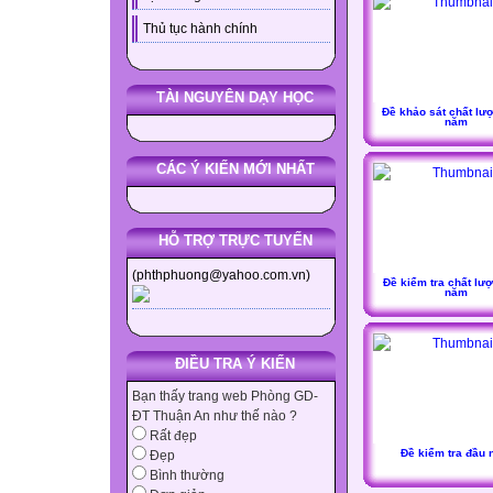
Thủ tục hành chính
TÀI NGUYÊN DẠY HỌC
Đề khảo sát chất lư
năm
CÁC Ý KIẾN MỚI NHẤT
HỖ TRỢ TRỰC TUYẾN
(phthphuong@yahoo.com.vn)
Đề kiểm tra chất lư
năm
ĐIỀU TRA Ý KIẾN
Bạn thấy trang web Phòng GD-
ĐT Thuận An như thế nào ?
Rất đẹp
Đề kiểm tra đầu
Đẹp
Bình thường