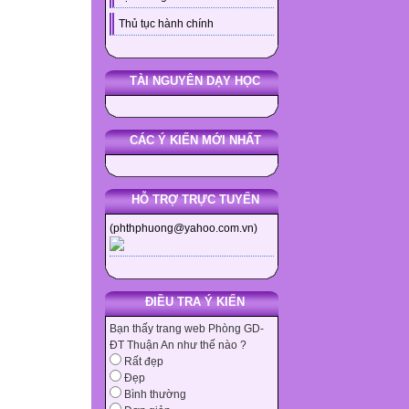
Thủ tục hành chính
TÀI NGUYÊN DẠY HỌC
CÁC Ý KIẾN MỚI NHẤT
HỖ TRỢ TRỰC TUYẾN
(phthphuong@yahoo.com.vn)
ĐIỀU TRA Ý KIẾN
Bạn thấy trang web Phòng GD-
ĐT Thuận An như thế nào ?
Rất đẹp
Đẹp
Bình thường