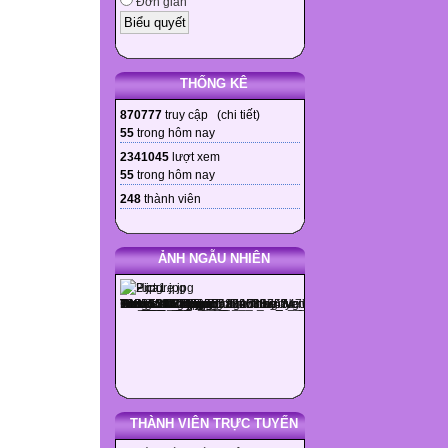
Đơn giản
THỐNG KÊ
870777
truy cập (
chi tiết
)
55
trong hôm nay
2341045
lượt xem
55
trong hôm nay
248
thành viên
ẢNH NGẪU NHIÊN
THÀNH VIÊN TRỰC TUYẾN