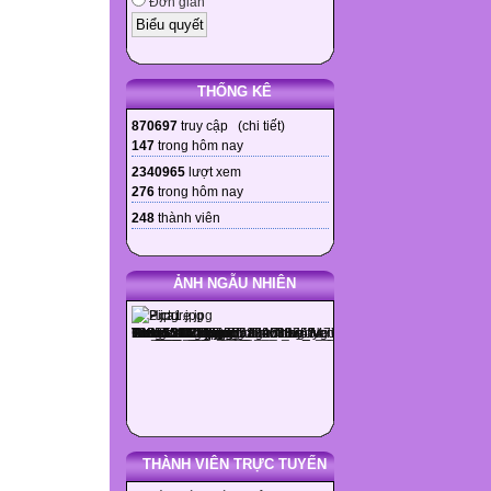
Đơn giản
THỐNG KÊ
870697
truy cập (
chi tiết
)
147
trong hôm nay
2340965
lượt xem
276
trong hôm nay
248
thành viên
ẢNH NGẪU NHIÊN
THÀNH VIÊN TRỰC TUYẾN