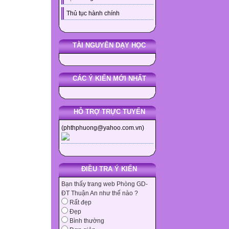
Thủ tục hành chính
TÀI NGUYÊN DẠY HỌC
CÁC Ý KIẾN MỚI NHẤT
HỖ TRỢ TRỰC TUYẾN
(phthphuong@yahoo.com.vn)
ĐIỀU TRA Ý KIẾN
Bạn thấy trang web Phòng GD-
ĐT Thuận An như thế nào ?
Rất đẹp
Đẹp
Bình thường