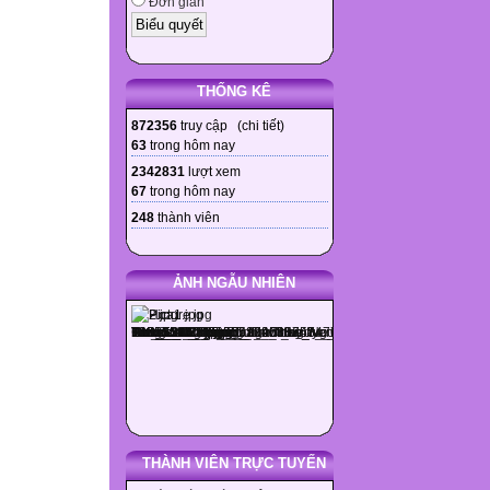
Đơn giản
THỐNG KÊ
872356
truy cập (
chi tiết
)
63
trong hôm nay
2342831
lượt xem
67
trong hôm nay
248
thành viên
ẢNH NGẪU NHIÊN
THÀNH VIÊN TRỰC TUYẾN