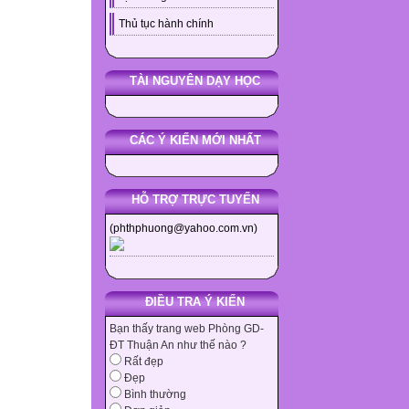
Thủ tục hành chính
TÀI NGUYÊN DẠY HỌC
CÁC Ý KIẾN MỚI NHẤT
HỖ TRỢ TRỰC TUYẾN
(phthphuong@yahoo.com.vn)
ĐIỀU TRA Ý KIẾN
Bạn thấy trang web Phòng GD-
ĐT Thuận An như thế nào ?
Rất đẹp
Đẹp
Bình thường