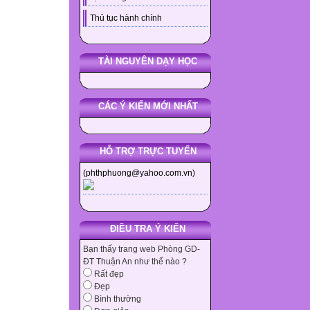
Thủ tục hành chính
TÀI NGUYÊN DẠY HỌC
CÁC Ý KIẾN MỚI NHẤT
HỖ TRỢ TRỰC TUYẾN
(phthphuong@yahoo.com.vn)
ĐIỀU TRA Ý KIẾN
Bạn thấy trang web Phòng GD-
ĐT Thuận An như thế nào ?
Rất đẹp
Đẹp
Bình thường