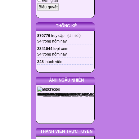
Đơn giản
THỐNG KÊ
870776
truy cập (
chi tiết
)
54
trong hôm nay
2341044
lượt xem
54
trong hôm nay
248
thành viên
ẢNH NGẪU NHIÊN
THÀNH VIÊN TRỰC TUYẾN