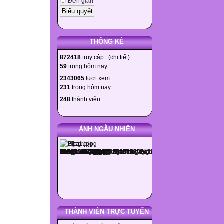
Đơn giản
THỐNG KÊ
872418
truy cập (
chi tiết
)
59
trong hôm nay
2343065
lượt xem
231
trong hôm nay
248
thành viên
ẢNH NGẪU NHIÊN
THÀNH VIÊN TRỰC TUYẾN