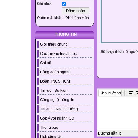
Ghi nhớ
Quên mật khẩu
ĐK thành viên
THÔNG TIN
Giới thiệu chung
Số lượt thích:
0 ngườ
Các trường trực thuộc
Chi bộ
Công đoàn ngành
Đoàn TNCS HCM
Tin tức - Sự kiện
Kích thước font
Công nghệ thông tin
Thi đua - Khen thưởng
Góp ý với ngành GD
Thông báo
Đường dẫn
:
p
Lịch công tác