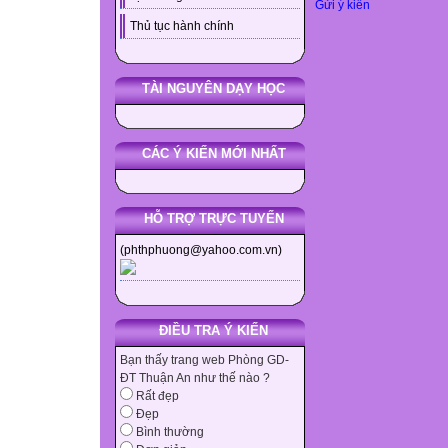
Gửi ý kiến
Thủ tục hành chính
TÀI NGUYÊN DẠY HỌC
CÁC Ý KIẾN MỚI NHẤT
HỖ TRỢ TRỰC TUYẾN
(phthphuong@yahoo.com.vn)
ĐIỀU TRA Ý KIẾN
Bạn thấy trang web Phòng GD-
ĐT Thuận An như thế nào ?
Rất đẹp
Đẹp
Bình thường