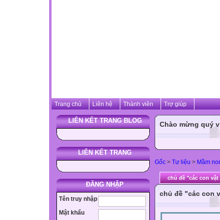
Trang chủ
Liên hệ
Thành viên
Trợ giúp
LIÊN KẾT TRANG BLOG
Chào mừng quý vị 
LIÊN KẾT TRANG
Gốc
>
Tư liệu
>
Mầm no
chủ đề "các con vật
ĐĂNG NHẬP
chủ đề "các con v
Tên truy nhập
Mật khẩu