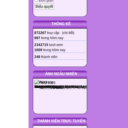
Đơn giản
THỐNG KÊ
872267
truy cập (
chi tiết
)
897
trong hôm nay
2342715
lượt xem
1009
trong hôm nay
248
thành viên
ẢNH NGẪU NHIÊN
THÀNH VIÊN TRỰC TUYẾN