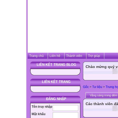
Trang chủ
Liên hệ
Thành viên
Trợ giúp
LIÊN KẾT TRANG BLOG
Chào mừng quý vị 
LIÊN KẾT TRANG
Gốc
>
Tư liệu
>
Trung h
Vầng sáng trong đêm
ĐĂNG NHẬP
Các thành viên đã
Tên truy nhập
Mật khẩu