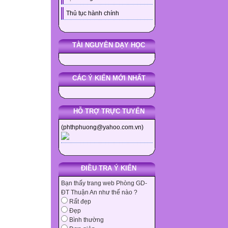
Thủ tục hành chính
TÀI NGUYÊN DẠY HỌC
CÁC Ý KIẾN MỚI NHẤT
HỖ TRỢ TRỰC TUYẾN
(phthphuong@yahoo.com.vn)
ĐIỀU TRA Ý KIẾN
Bạn thấy trang web Phòng GD-
ĐT Thuận An như thế nào ?
Rất đẹp
Đẹp
Bình thường