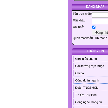
ĐĂNG NHẬP
Tên truy nhập
Mật khẩu
Ghi nhớ
Quên mật khẩu
ĐK thành 
THÔNG TIN
Giới thiệu chung
Các trường trực thuộc
Chi bộ
Công đoàn ngành
Đoàn TNCS HCM
Tin tức - Sự kiện
Công nghệ thông tin