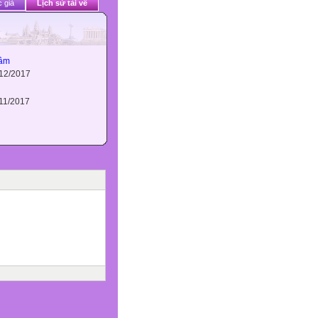
 giả
Lịch sử tải về
Tâm
/12/2017
/11/2017