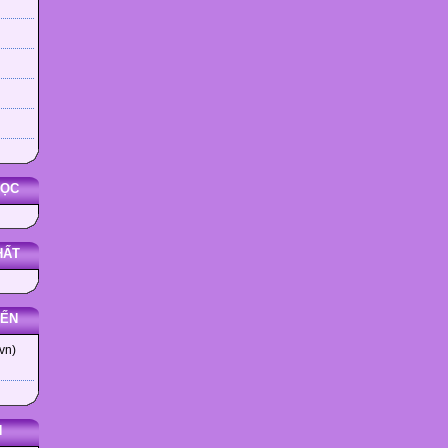
HỌC
HẤT
YẾN
vn)
N