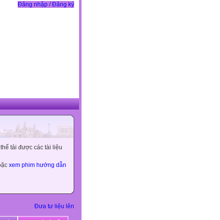
Đăng nhập / Đăng ký
ể tải được các tài liệu
hoặc
xem phim hướng dẫn
Đưa tư liệu lên