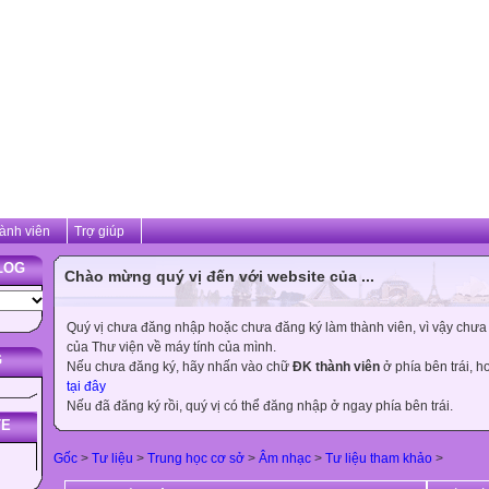
ành viên
Trợ giúp
LOG
Chào mừng quý vị đến với website của ...
Quý vị chưa đăng nhập hoặc chưa đăng ký làm thành viên, vì vậy chưa th
của Thư viện về máy tính của mình.
G
Nếu chưa đăng ký, hãy nhấn vào chữ
ĐK thành viên
ở phía bên trái, 
tại đây
Nếu đã đăng ký rồi, quý vị có thể đăng nhập ở ngay phía bên trái.
TE
Gốc
>
Tư liệu
>
Trung học cơ sở
>
Âm nhạc
>
Tư liệu tham khảo
>