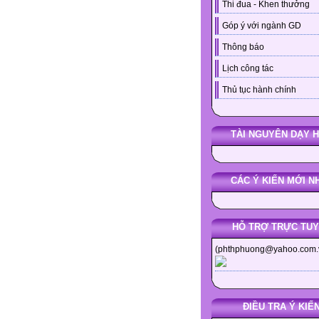
Thi đua - Khen thưởng
Góp ý với ngành GD
Thông báo
Lịch công tác
Thủ tục hành chính
TÀI NGUYÊN DẠY 
CÁC Ý KIẾN MỚI N
HỖ TRỢ TRỰC TU
(phthphuong@yahoo.com.
ĐIỀU TRA Ý KIẾ