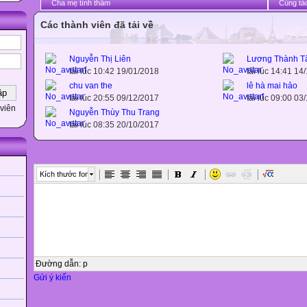
Cha mẹ tình thâm
Cùng tác
Các thành viên đã tải về
Nguyễn Thị Liên
Lương Thành 
tải lúc 10:42 19/01/2018
tải lúc 14:41 14
chu van the
lê hà mai hảo
tải lúc 20:55 09/12/2017
tải lúc 09:00 03
viên
Nguyễn Thùy Thu Trang
tải lúc 08:35 20/10/2017
Kích thước font
Đường dẫn
:
p
Gửi ý kiến