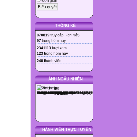
Đơn giản
THỐNG KÊ
870819
truy cập (
chi tiết
)
97
trong hôm nay
2341113
lượt xem
123
trong hôm nay
248
thành viên
ẢNH NGẪU NHIÊN
THÀNH VIÊN TRỰC TUYẾN