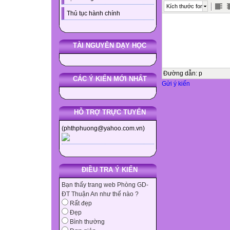
Kích thước font
Thủ tục hành chính
TÀI NGUYÊN DẠY HỌC
Đường dẫn
:
p
CÁC Ý KIẾN MỚI NHẤT
Gửi ý kiến
HỖ TRỢ TRỰC TUYẾN
(phthphuong@yahoo.com.vn)
ĐIỀU TRA Ý KIẾN
Bạn thấy trang web Phòng GD-
ĐT Thuận An như thế nào ?
Rất đẹp
Đẹp
Bình thường