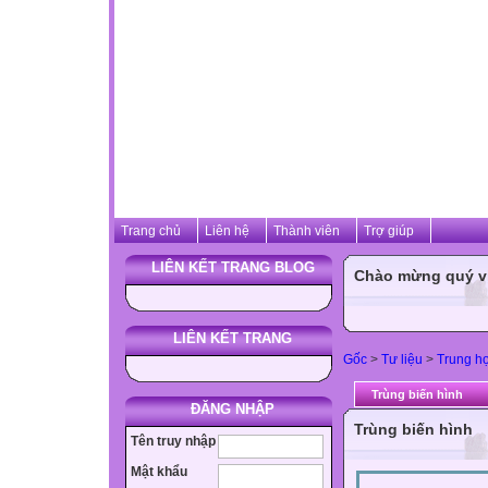
Trang chủ
Liên hệ
Thành viên
Trợ giúp
LIÊN KẾT TRANG BLOG
Chào mừng quý vị 
LIÊN KẾT TRANG
Gốc
>
Tư liệu
>
Trung h
Trùng biến hình
ĐĂNG NHẬP
Trùng biến hình
Tên truy nhập
Mật khẩu