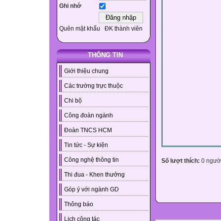
Ghi nhớ
Quên mật khẩu
ĐK thành viên
THÔNG TIN
Giới thiệu chung
Các trường trực thuộc
Chi bộ
Công đoàn ngành
Đoàn TNCS HCM
Tin tức - Sự kiện
Công nghệ thông tin
Số lượt thích:
0 ngườ
Thi đua - Khen thưởng
Góp ý với ngành GD
Thông báo
Lịch công tác