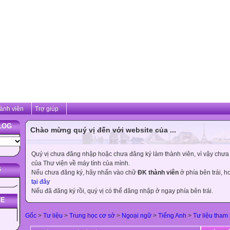
ành viên
Trợ giúp
LOG
Chào mừng quý vị đến với website của ...
Quý vị chưa đăng nhập hoặc chưa đăng ký làm thành viên, vì vậy chưa th
của Thư viện về máy tính của mình.
G
Nếu chưa đăng ký, hãy nhấn vào chữ
ĐK thành viên
ở phía bên trái, 
tại đây
Nếu đã đăng ký rồi, quý vị có thể đăng nhập ở ngay phía bên trái.
TE
Gốc
>
Tư liệu
>
Trung học cơ sở
>
Ngoại ngữ
>
Tiếng Anh
>
Tư liệu tham