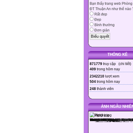
Bạn thấy trang web Phòng
ĐT Thuận An như thế nào 
Rất đẹp
Đẹp
Bình thường
Đơn giản
THỐNG KÊ
871779
truy cập (
chi tiết
)
409
trong hôm nay
2342210
lượt xem
504
trong hôm nay
248
thành viên
ẢNH NGẪU NHIÊ