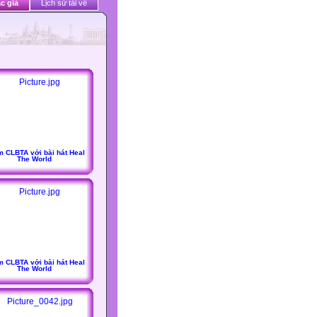
c giả
Lịch sử tải về
 CLBTA với bài hát Heal
The World
 CLBTA với bài hát Heal
The World