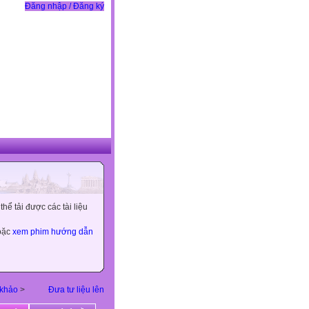
Đăng nhập / Đăng ký
ể tải được các tài liệu
hoặc
xem phim hướng dẫn
 khảo
>
Đưa tư liệu lên