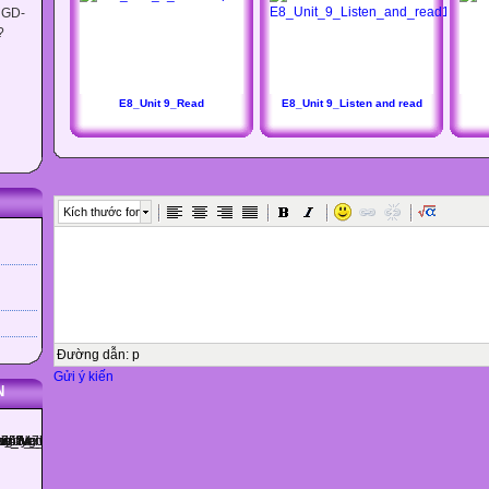
 GD-
?
E8_Unit 9_Read
E8_Unit 9_Listen and read
Kích thước font
Đường dẫn
:
p
Gửi ý kiến
N