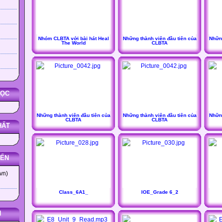
Nhóm CLBTA với bài hát Heal
Những thành viên đầu tiên của
Những
The World
CLBTA
HỌC
Những thành viên đầu tiên của
Những thành viên đầu tiên của
Những
CLBTA
CLBTA
HẤT
YẾN
vn)
Class_6A1_
IOE_Grade 6_2
N