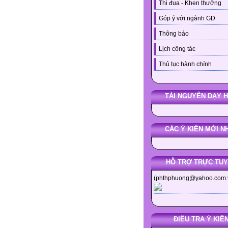
Thi đua - Khen thưởng
Góp ý với ngành GD
Thông báo
Lịch công tác
Thủ tục hành chính
TÀI NGUYÊN DẠY 
CÁC Ý KIẾN MỚI N
HỖ TRỢ TRỰC TU
(phthphuong@yahoo.com.
ĐIỀU TRA Ý KIẾ