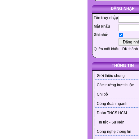
ĐĂNG NHẬP
Tên truy nhập
Mật khẩu
Ghi nhớ
Quên mật khẩu
ĐK thành 
THÔNG TIN
Giới thiệu chung
Các trường trực thuộc
Chi bộ
Công đoàn ngành
Đoàn TNCS HCM
Tin tức - Sự kiện
Công nghệ thông tin