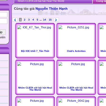
Nhóm CLBTA với bài hát Heal The World
Cùng tá
Cùng tác giả
Nguyễn Thiện Hạnh
...
1
2
3
4
5
14
15
viên
Đội IOE khối 7_Tân Thới
Club's Activities
Nhóm
Nhóm CLBTA với bài hát Heal
Nhóm CLBTA với bài hát Heal
Nhóm
The World
The World