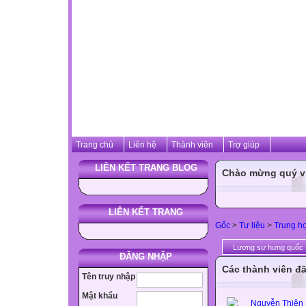
Trang chủ
Liên hệ
Thành viên
Trợ giúp
LIÊN KẾT TRANG BLOG
Chào mừng quý vị 
LIÊN KẾT TRANG
Gốc
>
Tư liệu
>
Trung h
Lương sư hưng quốc
ĐĂNG NHẬP
Các thành viên đã
Tên truy nhập
Mật khẩu
Nguyễn Thiện