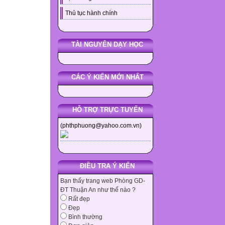
Thủ tục hành chính
TÀI NGUYÊN DẠY HỌC
CÁC Ý KIẾN MỚI NHẤT
HỖ TRỢ TRỰC TUYẾN
(phthphuong@yahoo.com.vn)
ĐIỀU TRA Ý KIẾN
Bạn thấy trang web Phòng GD-
ĐT Thuận An như thế nào ?
Rất đẹp
Đẹp
Bình thường