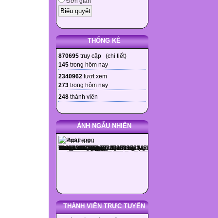
Đơn giản
THỐNG KÊ
870695
truy cập (
chi tiết
)
145
trong hôm nay
2340962
lượt xem
273
trong hôm nay
248
thành viên
ẢNH NGẪU NHIÊN
THÀNH VIÊN TRỰC TUYẾN