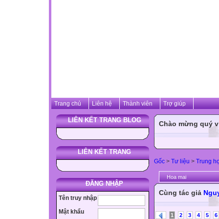
Trang chủ
Liên hệ
Thành viên
Trợ giúp
LIÊN KẾT TRANG BLOG
Chào mừng quý vị 
LIÊN KẾT TRANG
Gốc
>
Tư liệu
>
Trung h
Hoa mai
ĐĂNG NHẬP
Cùng tác giả
Nguy
Tên truy nhập
Mật khẩu
1
2
3
4
5
6