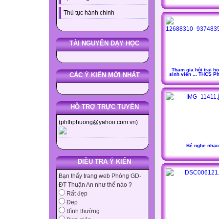
Thủ tục hành chính
TÀI NGUYÊN DẠY HỌC
Tham gia hội trại h
sinh viên ... THCS P
CÁC Ý KIẾN MỚI NHẤT
HỖ TRỢ TRỰC TUYẾN
(phthphuong@yahoo.com.vn)
Bé nghe nhạc
ĐIỀU TRA Ý KIẾN
Bạn thấy trang web Phòng GD-
ĐT Thuận An như thế nào ?
Rất đẹp
Đẹp
Bình thường