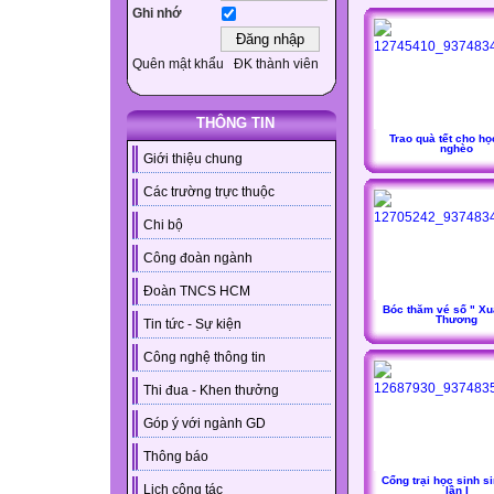
Ghi nhớ
Quên mật khẩu
ĐK thành viên
THÔNG TIN
Trao quà tết cho họ
nghèo
Giới thiệu chung
Các trường trực thuộc
Chi bộ
Công đoàn ngành
Đoàn TNCS HCM
Bóc thăm vé số " X
Thương
Tin tức - Sự kiện
Công nghệ thông tin
Thi đua - Khen thưởng
Góp ý với ngành GD
Thông báo
Cổng trại học sinh s
Lịch công tác
lần I