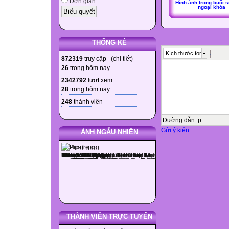
Đơn giản
Hình ảnh trong buổi s
ngoại khóa
THỐNG KÊ
Kích thước font
872319
truy cập (
chi tiết
)
26
trong hôm nay
2342792
lượt xem
28
trong hôm nay
248
thành viên
Đường dẫn
:
p
Gửi ý kiến
ẢNH NGẪU NHIÊN
THÀNH VIÊN TRỰC TUYẾN