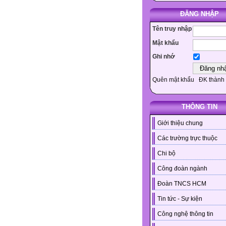
ĐĂNG NHẬP
Tên truy nhập
Mật khẩu
Ghi nhớ
Quên mật khẩu
ĐK thành 
THÔNG TIN
Giới thiệu chung
Các trường trực thuộc
Chi bộ
Công đoàn ngành
Đoàn TNCS HCM
Tin tức - Sự kiện
Công nghệ thông tin