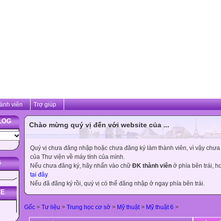
ành viên
Trợ giúp
LOG
Chào mừng quý vị đến với website của ...
Quý vị chưa đăng nhập hoặc chưa đăng ký làm thành viên, vì vậy chưa th
của Thư viện về máy tính của mình.
G
Nếu chưa đăng ký, hãy nhấn vào chữ
ĐK thành viên
ở phía bên trái, 
tại đây
Nếu đã đăng ký rồi, quý vị có thể đăng nhập ở ngay phía bên trái.
TE
Gốc
>
Tư liệu
>
Trung học cơ sở
>
Mỹ thuật
>
Mỹ thuật 6
>