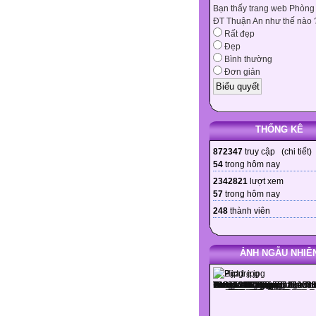
Bạn thấy trang web Phòng
ĐT Thuận An như thế nào 
Rất đẹp
Đẹp
Bình thường
Đơn giản
THỐNG KÊ
872347
truy cập (
chi tiết
)
54
trong hôm nay
2342821
lượt xem
57
trong hôm nay
248
thành viên
ẢNH NGẪU NHIÊ