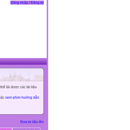
Đăng nhập / Đăng ký
ể tải được các tài liệu
hoặc
xem phim hướng dẫn
Đưa tư liệu lên