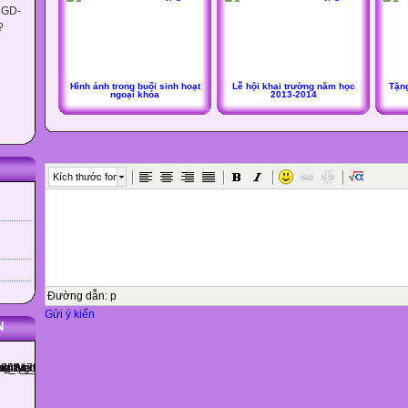
 GD-
?
Hình ảnh trong buổi sinh hoạt
Lễ hội khai trường năm học
Tặn
ngoại khóa
2013-2014
Kích thước font
Đường dẫn
:
p
Gửi ý kiến
N