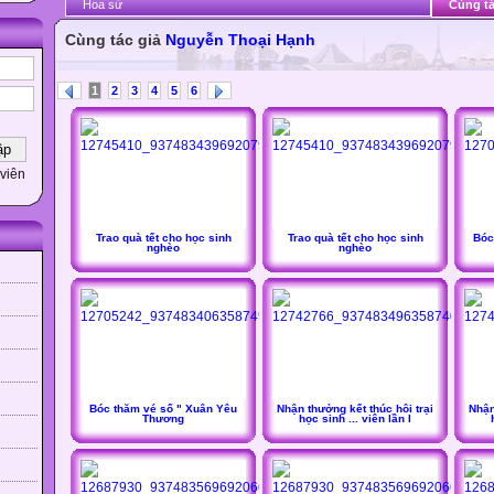
Hoa sứ
Cùng tá
Cùng tác giả
Nguyễn Thoại Hạnh
1
2
3
4
5
6
viên
Trao quà tết cho học sinh
Trao quà tết cho học sinh
Bóc
nghèo
nghèo
Bóc thăm vé số " Xuân Yêu
Nhận thưởng kết thúc hôi trại
Nhận
Thương
học sinh ... viên lần I