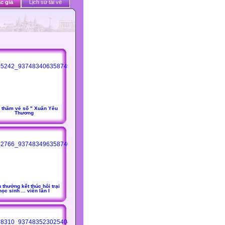
c giả
Lịch sử tải về
 thăm vé số " Xuân Yêu
Thương
 thưởng kết thúc hôi trại
học sinh ... viên lần I