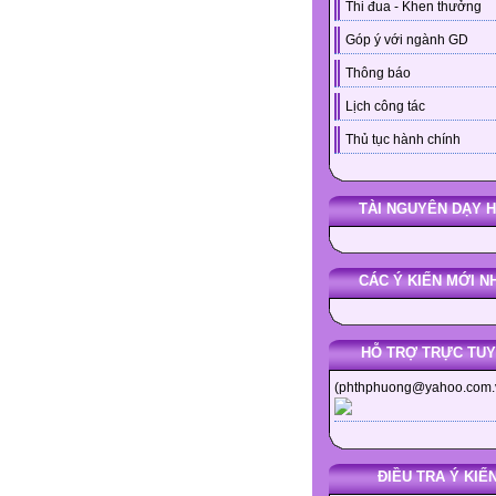
Thi đua - Khen thưởng
Góp ý với ngành GD
Thông báo
Lịch công tác
Thủ tục hành chính
TÀI NGUYÊN DẠY 
CÁC Ý KIẾN MỚI N
HỖ TRỢ TRỰC TU
(phthphuong@yahoo.com.
ĐIỀU TRA Ý KIẾ