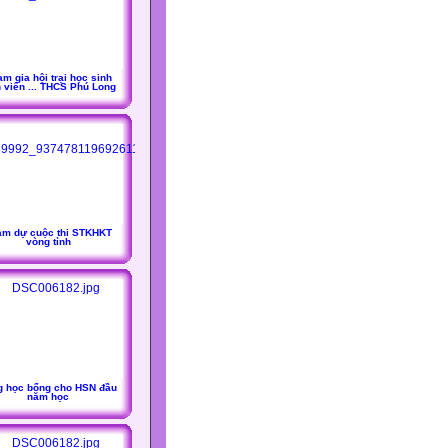
m gia hội trại học sinh
h viên ... THCS Phú Long
am dự cuộc thi STKHKT
vòng tỉnh
g học bổng cho HSN đầu
năm học