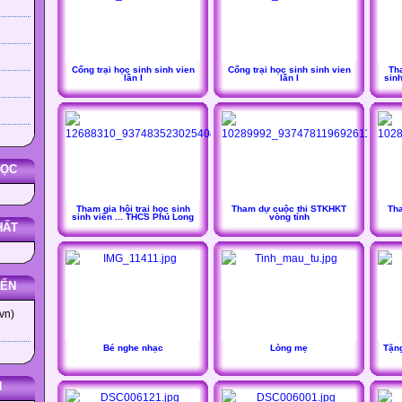
Cổng trại học sinh sinh vien
Cổng trại học sinh sinh vien
Tha
lần I
lần I
sin
HỌC
Tham gia hội trại học sinh
Tham dự cuộc thi STKHKT
Th
sinh viên ... THCS Phú Long
vòng tỉnh
HẤT
YẾN
vn)
Bé nghe nhạc
Lòng mẹ
Tặn
N