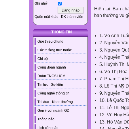
Ghi nhớ
Hiện tại, Ban c
ban thường vụ gồ
Quên mật khẩu
ĐK thành viên
THÔNG TIN
1. Võ Anh Tuấn
Giới thiệu chung
2. Nguyễn Văn
3. Nguyên Qu
Các trường trực thuộc
4. Nguyễn Th
Chi bộ
5. Huỳnh Thị
Công đoàn ngành
6. Võ Thị Ho
Đoàn TNCS HCM
7. Phạm Thị
Tin tức - Sự kiện
8. Lê Thị Mỹ
9. Nguyễn Th
Công nghệ thông tin
10. Lê Quốc 
Thi đua - Khen thưởng
11. Lê Thị Ng
Góp ý với ngành GD
12. Vũ Huy H
Thông báo
13. Hồ Văn D
Lịch công tác