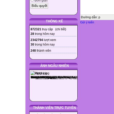
Đơn giản
Đường dẫn
:
p
THỐNG KÊ
Gửi ý kiến
872321
truy cập (
chi tiết
)
28
trong hôm nay
2342794
lượt xem
30
trong hôm nay
248
thành viên
ẢNH NGẪU NHIÊN
THÀNH VIÊN TRỰC TUYẾN