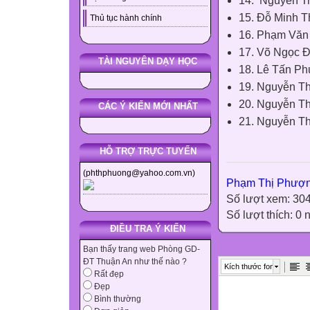
14. Nguyễn T
15. Đỗ Minh 
Thủ tục hành chính
16. Phạm Vă
17. Võ Ngọc 
TÀI NGUYÊN DẠY HỌC
18. Lê Tấn P
19. Nguyễn T
20. Nguyễn T
CÁC Ý KIẾN MỚI NHẤT
21. Nguyễn T
HỖ TRỢ TRỰC TUYẾN
(phthphuong@yahoo.com.vn)
Phạm Thị Phượ
Số lượt xem: 30
Số lượt thích: 0
ĐIỀU TRA Ý KIẾN
Bạn thấy trang web Phòng GD-
ĐT Thuận An như thế nào ?
Kích thước font
Rất đẹp
Đẹp
Bình thường