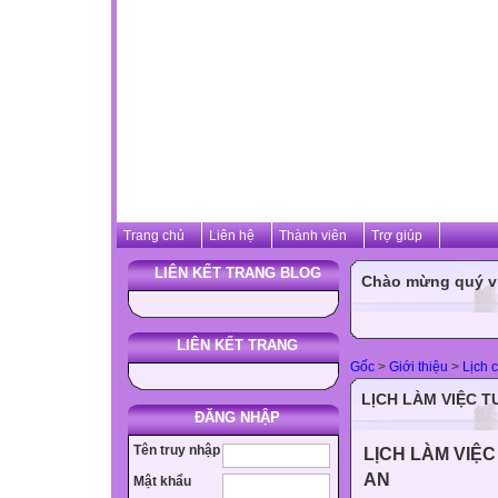
Trang chủ
Liên hệ
Thành viên
Trợ giúp
LIÊN KẾT TRANG BLOG
Chào mừng quý vị 
LIÊN KẾT TRANG
Gốc
>
Giới thiệu
>
Lịch 
LỊCH LÀM VIỆC TU
ĐĂNG NHẬP
Tên truy nhập
LỊCH LÀM VIỆ
AN
Mật khẩu