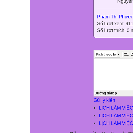
Nguyễn
Phạm Thị Phượ
Số lượt xem: 91
Số lượt thích: 0
Kích thước font
Đường dẫn
:
p
Gửi ý kiến
LỊCH LÀM VIỆC 
LỊCH LÀM VIỆC
LỊCH LÀM VIỆC 