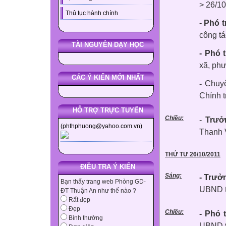
>
26/10
Thủ tục hành chính
- Phó 
công t
TÀI NGUYÊN DẠY HỌC
- Phó 
xã, phư
CÁC Ý KIẾN MỚI NHẤT
-
Chuyê
Chính t
HỖ TRỢ TRỰC TUYẾN
Chiều:
-
Trưở
(phthphuong@yahoo.com.vn)
Thanh 
THỨ TƯ 26/10/2011
ĐIỀU TRA Ý KIẾN
Sáng:
- Trưở
Bạn thấy trang web Phòng GD-
UBND t
ĐT Thuận An như thế nào ?
Rất đẹp
Đẹp
Chiều:
- Phó 
Bình thường
UBND t