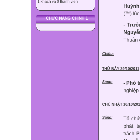
1 khách và 0 thành viên
Huỳnh
(™) lúc
CHỨC NĂNG CHÍNH 1
-
Trưở
Nguyễn
Thuận 
Chiều:
THỨ BẢY 29/10/2011
Sáng:
- Phó 
nghiệp 
CHỦ NHẬT 30/10/20
Sáng:
Tổ chứ
phát 
trách
P