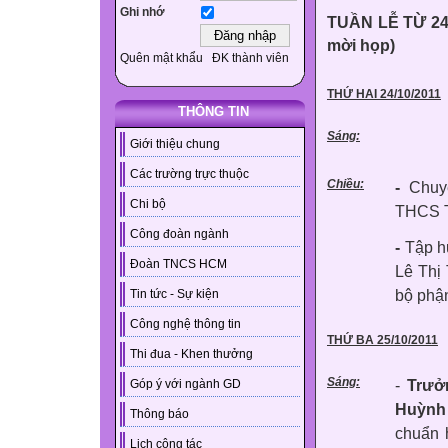
Ghi nhớ
TUẦN LỄ TỪ 24/
mời họp)
Quên mật khẩu
ĐK thành viên
THỨ HAI 24/10/2011
THÔNG TIN
Sáng:
Giới thiệu chung
Các trường trực thuộc
Chiều:
-
Chuy
Chi bộ
THCS T
Công đoàn ngành
-
Tập hu
Đoàn TNCS HCM
Lê Thị
bộ phậ
Tin tức - Sự kiện
Công nghệ thông tin
THỨ BA 25/10/2011
Thi đua - Khen thưởng
Sáng:
-
Trưở
Góp ý với ngành GD
Huỳnh
Thông báo
chuẩn 
Lịch công tác