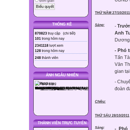
Đơn giản
THỨ NĂM 27/10/2011
THỐNG KÊ
Sáng:
-
Trưởn
Anh T
870823
truy cập (
chi tiết
)
101
trong hôm nay
Dương
2341118
lượt xem
- Phó 
128
trong hôm nay
Tấn Tà
248
thành viên
Văn Th
gian t
ẢNH NGẪU NHIÊN
- Chuyê
đoàn đ
Chiều:
THỨ SÁU 28/10/2011
THÀNH VIÊN TRỰC TUYẾN
Sáng:
- Phó