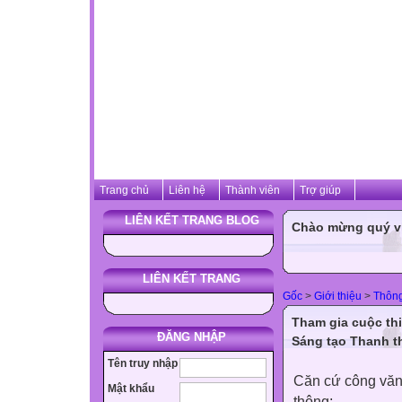
Trang chủ
Liên hệ
Thành viên
Trợ giúp
LIÊN KẾT TRANG BLOG
Chào mừng quý vị 
LIÊN KẾT TRANG
Gốc
>
Giới thiệu
>
Thôn
Tham gia cuộc thi
ĐĂNG NHẬP
Sáng tạo Thanh th
Tên truy nhập
Căn cứ công văn
Mật khẩu
thông;