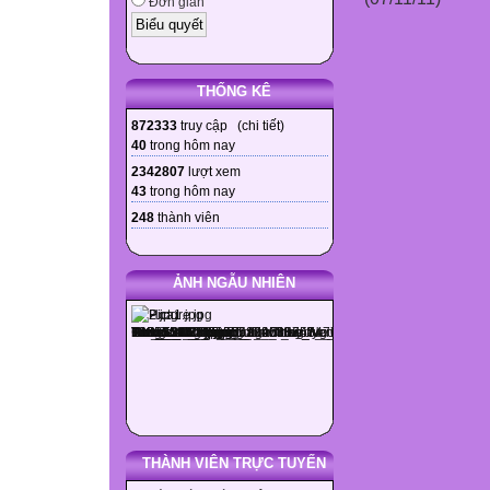
Đơn giản
THỐNG KÊ
872333
truy cập (
chi tiết
)
40
trong hôm nay
2342807
lượt xem
43
trong hôm nay
248
thành viên
ẢNH NGẪU NHIÊN
THÀNH VIÊN TRỰC TUYẾN