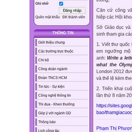
Ghi nhớ
Căn cứ công vă
hiệp các Hội kho
Quên mật khẩu
ĐK thành viên
Sở Giáo dục và 
THÔNG TIN
sinh tham gia các
Giới thiệu chung
1. Viết thư quốc
em ngưỡng mộ để
Các trường trực thuộc
anh:
Write a let
Chi bộ
what the Olym
Công đoàn ngành
London 2012 đượ
và thể lệ kèm the
Đoàn TNCS HCM
Tin tức - Sự kiện
2. Triển khai cu
lần thứ 8 năm 20
Công nghệ thông tin
Thi đua - Khen thưởng
https://sites.go
bao/thamgiacuoc
Góp ý với ngành GD
Thông báo
Phạm Thị Phượ
Lịch công tác