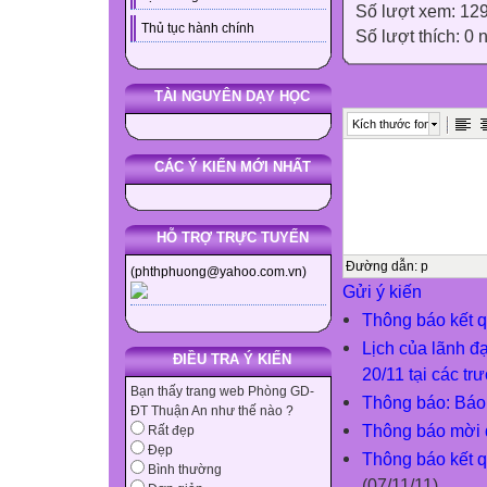
Số lượt xem: 12
Thủ tục hành chính
Số lượt thích: 0
TÀI NGUYÊN DẠY HỌC
Kích thước font
CÁC Ý KIẾN MỚI NHẤT
HỖ TRỢ TRỰC TUYẾN
Đường dẫn
:
p
(phthphuong@yahoo.com.vn)
Gửi ý kiến
Thông báo kết q
Lịch của lãnh đ
ĐIỀU TRA Ý KIẾN
20/11 tại các t
Bạn thấy trang web Phòng GD-
Thông báo: Báo 
ĐT Thuận An như thế nào ?
Thông báo mời 
Rất đẹp
Đẹp
Thông báo kết 
Bình thường
(07/11/11)