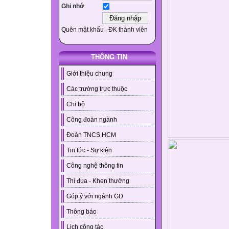
Ghi nhớ
Quên mật khẩu
ĐK thành viên
THÔNG TIN
Giới thiệu chung
Các trường trực thuộc
Chi bộ
Công đoàn ngành
Đoàn TNCS HCM
Tin tức - Sự kiện
Công nghệ thông tin
Thi đua - Khen thưởng
Góp ý với ngành GD
Thông báo
Lịch công tác