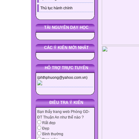
Thủ tục hành chính
TÀI NGUYÊN DẠY HỌC
CÁC Ý KIẾN MỚI NHẤT
HỖ TRỢ TRỰC TUYẾN
(phthphuong@yahoo.com.vn)
ĐIỀU TRA Ý KIẾN
Bạn thấy trang web Phòng GD-
ĐT Thuận An như thế nào ?
Rất đẹp
Đẹp
Bình thường