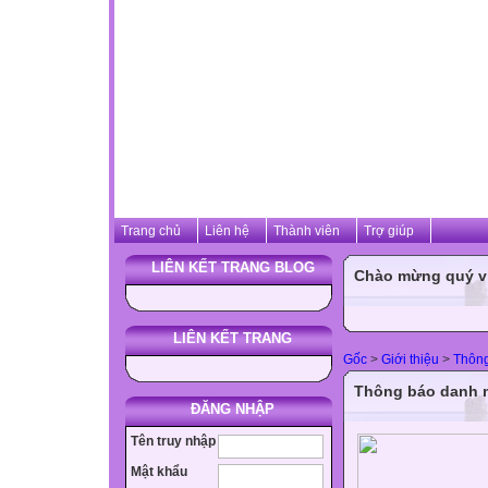
Trang chủ
Liên hệ
Thành viên
Trợ giúp
LIÊN KẾT TRANG BLOG
Chào mừng quý vị 
LIÊN KẾT TRANG
Gốc
>
Giới thiệu
>
Thôn
Thông báo danh m
ĐĂNG NHẬP
Tên truy nhập
Mật khẩu