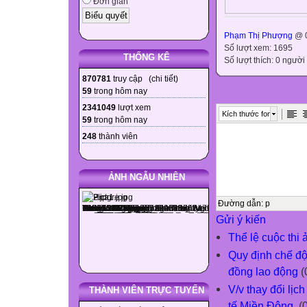
Đơn giản
Phạm Thị Phượng
@ 0
Số lượt xem: 1695
THỐNG KÊ
Số lượt thích: 0 người
870781
truy cập (
chi tiết
)
59
trong hôm nay
2341049
lượt xem
Kích thước font
59
trong hôm nay
248
thành viên
ẢNH NGẪU NHIÊN
Đường dẫn
:
p
Gửi ý kiến
Thể lệ cuộc thi
Quy định chế độ
đồng lao động
(
V/v thay đổi lịc
THÀNH VIÊN TRỰC TUYẾN
tế Miền Đông.
(0