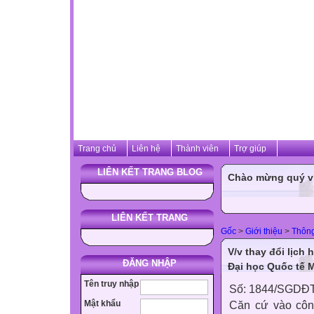
Trang chủ
Liên hệ
Thành viên
Trợ giúp
LIÊN KẾT TRANG BLOG
Chào mừng quý vị 
LIÊN KẾT TRANG
Gốc
>
Giới thiệu
>
Thôn
V/v thay đổi lịch
ĐĂNG NHẬP
Đại học Quốc tế 
Tên truy nhập
Số: 1844/S
Mật khẩu
Căn cứ vào côn