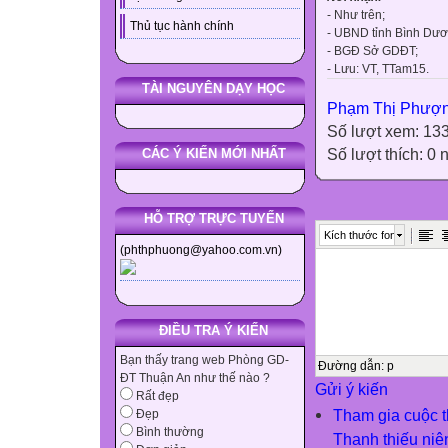
- Như trên;
Thủ tục hành chính
- UBND tỉnh Bình Dươ
- BGĐ Sở GDĐT;
- Lưu: VT, TTam15.
TÀI NGUYÊN DẠY HỌC
Phạm Thị Phượ
Số lượt xem: 13
Số lượt thích: 0
CÁC Ý KIẾN MỚI NHẤT
HỖ TRỢ TRỰC TUYẾN
Kích thước font
(phthphuong@yahoo.com.vn)
ĐIỀU TRA Ý KIẾN
Bạn thấy trang web Phòng GD-
Đường dẫn
:
p
ĐT Thuận An như thế nào ?
Gửi ý kiến
Rất đẹp
Tham gia cuộc th
Đẹp
Bình thường
Thanh thiếu niê