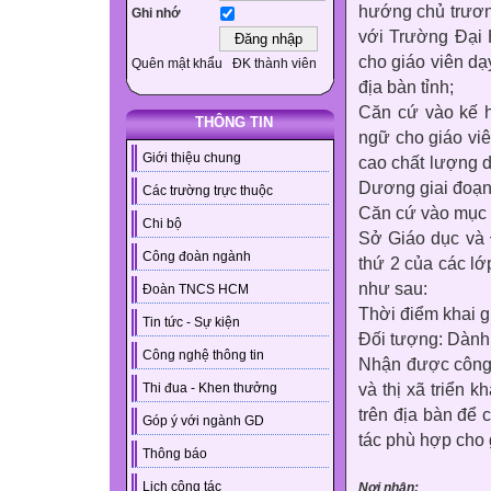
hướng chủ trươn
Ghi nhớ
với Trường Đại
cho giáo viên dạ
Quên mật khẩu
ĐK thành viên
địa bàn tỉnh;
Căn cứ vào kế h
THÔNG TIN
ngữ cho giáo vi
Giới thiệu chung
cao chất lượng d
Dương giai đoạn
Các trường trực thuộc
Căn cứ vào mục 
Chi bộ
Sở Giáo dục và 
Công đoàn ngành
thứ 2 của các lớ
như sau:
Đoàn TNCS HCM
Thời điểm khai g
Tin tức - Sự kiện
Đối tượng: Dành 
Công nghệ thông tin
Nhận được công 
và thị xã triển 
Thi đua - Khen thưởng
trên địa bàn để 
Góp ý với ngành GD
tác phù hợp cho 
Thông báo
Lịch công tác
Nơi nhận: