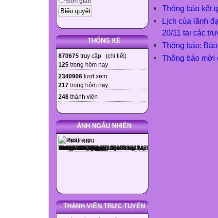
Đơn giản
Thông báo kết q
Lịch của lãnh đ
20/11 tại các t
THỐNG KÊ
Thông báo: Báo 
870675
truy cập (
chi tiết
)
Thông báo mời 
125
trong hôm nay
2340906
lượt xem
217
trong hôm nay
248
thành viên
ẢNH NGẪU NHIÊN
THÀNH VIÊN TRỰC TUYẾN