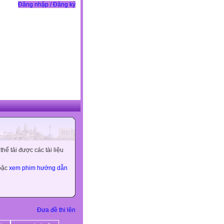
Đăng nhập / Đăng ký
ể tải được các tài liệu
hoặc
xem phim hướng dẫn
Đưa đề thi lên