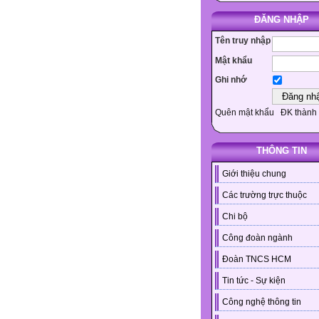
ĐĂNG NHẬP
Tên truy nhập
Mật khẩu
Ghi nhớ
Quên mật khẩu
ĐK thành 
THÔNG TIN
Giới thiệu chung
Các trường trực thuộc
Chi bộ
Công đoàn ngành
Đoàn TNCS HCM
Tin tức - Sự kiện
Công nghệ thông tin