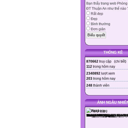
Bạn thấy trang web Phòng
ĐT Thuận An như thế nào 
Rất đẹp
Đẹp
Bình thường
Đơn giản
THỐNG KÊ
870662
truy cập (
chi tiết
)
112
trong hôm nay
2340892
lượt xem
203
trong hôm nay
248
thành viên
ẢNH NGẪU NHIÊ