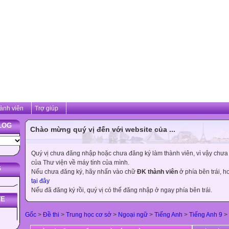
ành viên
Trợ giúp
LOG
Chào mừng quý vị đến với website của ...
Quý vị chưa đăng nhập hoặc chưa đăng ký làm thành viên, vì vậy chưa th
của Thư viện về máy tính của mình.
G
Nếu chưa đăng ký, hãy nhấn vào chữ
ĐK thành viên
ở phía bên trái, 
tại đây
Nếu đã đăng ký rồi, quý vị có thể đăng nhập ở ngay phía bên trái.
TE
Gốc
>
Đề thi
>
Trung học cơ sở
>
Ngoại ngữ
>
Tiếng Anh
>
Tiếng Anh 9
>