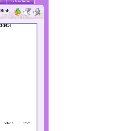
ả
Lịch sử tải về
 Bình