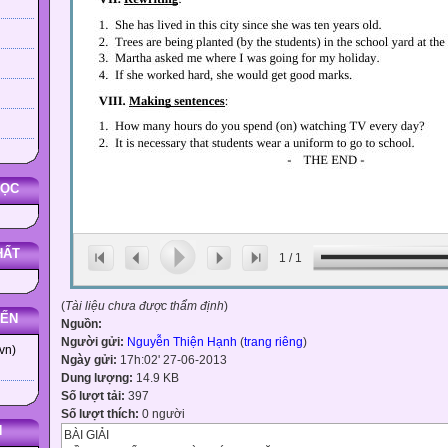
HỌC
HẤT
1
/
1
(
Tài liệu chưa được thẩm định
)
YẾN
Nguồn:
Người gửi:
Nguyễn Thiện Hạnh
(
trang riêng
)
vn)
Ngày gửi:
17h:02' 27-06-2013
Dung lượng:
14.9 KB
Số lượt tải:
397
Số lượt thích:
0 người
N
BÀI GIẢI