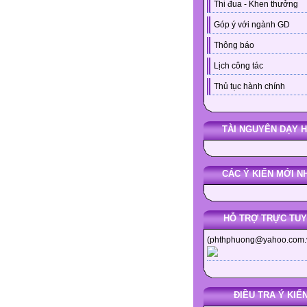
Thi đua - Khen thưởng
Góp ý với ngành GD
Thông báo
Lịch công tác
Thủ tục hành chính
TÀI NGUYÊN DẠY 
CÁC Ý KIẾN MỚI N
HỖ TRỢ TRỰC TU
(phthphuong@yahoo.com.
ĐIỀU TRA Ý KIẾ