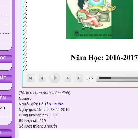
HỌC
HẤT
1
/
6
(
Tài liệu chưa được thẩm định
)
YẾN
Nguồn:
Người gửi:
Lê Tấn Phước
vn)
Ngày gửi:
15h:59' 23-11-2016
Dung lượng:
279.3 KB
Số lượt tải:
229
Số lượt thích:
0 người
N