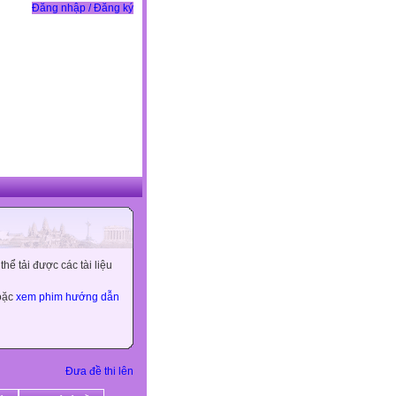
Đăng nhập / Đăng ký
ể tải được các tài liệu
hoặc
xem phim hướng dẫn
Đưa đề thi lên