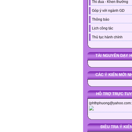
Thi đua - Khen thưởng
Góp ý với ngành GD
Thông báo
Lịch công tác
Thủ tục hành chính
TÀI NGUYÊN DẠY 
CÁC Ý KIẾN MỚI N
HỖ TRỢ TRỰC TU
(phthphuong@yahoo.com.
ĐIỀU TRA Ý KIẾ