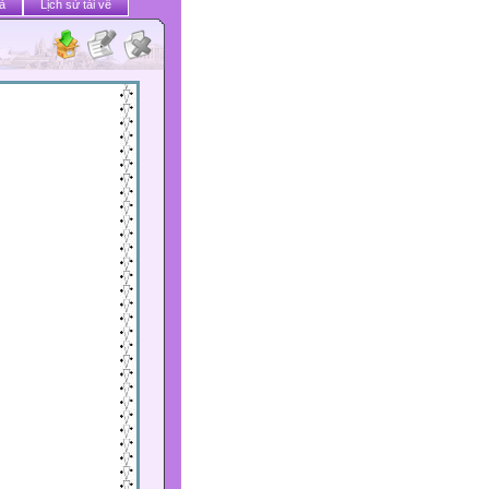
ả
Lịch sử tải về