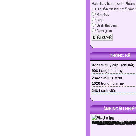
Bạn thấy trang web Phòng
ĐT Thuận An như thế nào 
Rất đẹp
Đẹp
Bình thường
Đơn giản
THỐNG KÊ
872278
truy cập (
chi tiết
)
908
trong hôm nay
2342726
lượt xem
1020
trong hôm nay
248
thành viên
ẢNH NGẪU NHIÊ