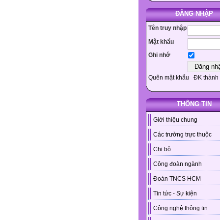
ĐĂNG NHẬP
Tên truy nhập
Mật khẩu
Ghi nhớ
Quên mật khẩu
ĐK thành 
THÔNG TIN
Giới thiệu chung
Các trường trực thuộc
Chi bộ
Công đoàn ngành
Đoàn TNCS HCM
Tin tức - Sự kiện
Công nghệ thông tin