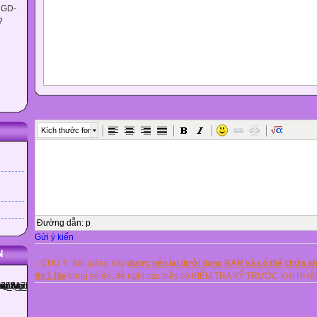
 GD-
?
Kích thước font
Đường dẫn
:
p
Gửi ý kiến
N
↓ CHÚ Ý: Bài giảng này
được nén lại dưới dạng RAR và có thể chứa nhi
thị 1 file
trong số đó, đề nghị các thầy cô KIỂM TRA KỸ TRƯỚC KHI NH