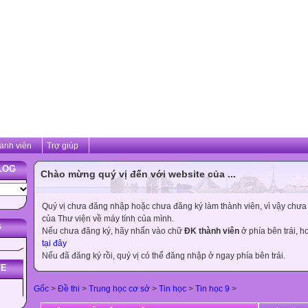
ành viên
Trợ giúp
LOG
Chào mừng quý vị đến với website của ...
Quý vị chưa đăng nhập hoặc chưa đăng ký làm thành viên, vì vậy chưa th
của Thư viện về máy tính của mình.
G
Nếu chưa đăng ký, hãy nhấn vào chữ
ĐK thành viên
ở phía bên trái, 
tại đây
Nếu đã đăng ký rồi, quý vị có thể đăng nhập ở ngay phía bên trái.
TE
Gốc
>
Đề thi
>
Trung học cơ sở
>
Tin học
>
Tin học 9
>