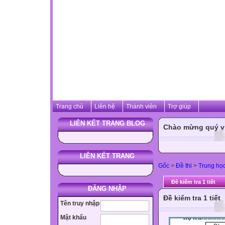
Trang chủ
Liên hệ
Thành viên
Trợ giúp
LIÊN KẾT TRANG BLOG
Chào mừng quý vị 
LIÊN KẾT TRANG
Gốc
>
Đề thi
>
Trung họ
Đề kiểm tra 1 tiết
ĐĂNG NHẬP
Đề kiểm tra 1 tiết
Tên truy nhập
Mật khẩu