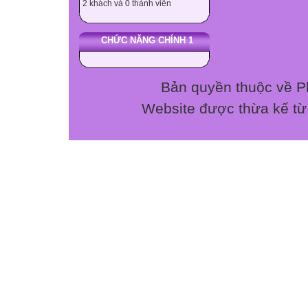
2 khách và 0 thành viên
chữ in)
Câu 1: Khí SO2 ph
CHỨC NĂNG CHÍNH 1
đây:
CaO, Ca(OH)2, 
C) NaCl, H2O, 
Bản quyền thuộc về P
Câu 2: Chất nào 
Website được thừa kế t
H2SO4 trong côn
A) SO2. B) SO3
Câu 3: Cho 12 ga
sau khi phản ứng
A) H2SO4 dư B) 
Câu 4: Thí nghiệ
2: Cho Cu tác dụ
lần lượt là:
SO2 và H2 B) H
Câu 5: Dung dịch 
nào sau đây:
Mg, Al, Zn, Fe. C