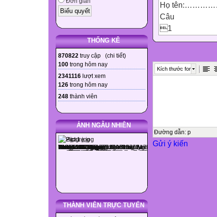
Đơn giản
Họ tên:……………
Câu
1
2
THỐNG KÊ
3
870822
truy cập (
chi tiết
)
4
100
trong hôm nay
Kích thước font
5
2341116
lượt xem
126
trong hôm nay
6
248
thành viên

Đáp án

ẢNH NGẪU NHIÊN

Đường dẫn
:
p
Gửi ý kiến






THÀNH VIÊN TRỰC TUYẾN
TRẮC NGHIỆM: (3 