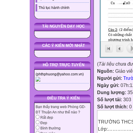
Thủ tục hành chính
TÀI NGUYÊN DẠY HỌC
CÁC Ý KIẾN MỚI NHẤT
(
Tài liệu chưa đ
HỖ TRỢ TRỰC TUYẾN
Nguồn:
Giáo vi
(phthphuong@yahoo.com.vn)
Người gửi:
Trư
Ngày gửi:
07h:1
Dung lượng:
35
ĐIỀU TRA Ý KIẾN
Số lượt tải:
303
Số lượt thích:
0
Bạn thấy trang web Phòng GD-
ĐT Thuận An như thế nào ?
Rất đẹp
TRƯỜNG THCS
Đẹp
Lớp:………………
Bình thường