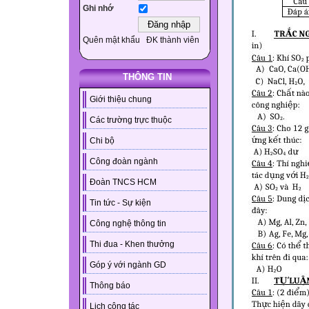
Ghi nhớ
Quên mật khẩu
ĐK thành viên
THÔNG TIN
Giới thiệu chung
Các trường trực thuộc
Chi bộ
Công đoàn ngành
Đoàn TNCS HCM
Tin tức - Sự kiện
Công nghệ thông tin
Thi đua - Khen thưởng
Góp ý với ngành GD
Thông báo
Lịch công tác