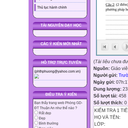
Thủ tục hành chính
TÀI NGUYÊN DẠY HỌC
CÁC Ý KIẾN MỚI NHẤT
(
Tài liệu chưa đ
HỖ TRỢ TRỰC TUYẾN
Nguồn:
Giáo vi
(phthphuong@yahoo.com.vn)
Người gửi:
Trư
Ngày gửi:
07h:1
Dung lượng:
23
ĐIỀU TRA Ý KIẾN
Số lượt tải:
458
Số lượt thích:
0
Bạn thấy trang web Phòng GD-
ĐT Thuận An như thế nào ?
KIỂM TRA 1 TIẾ
Rất đẹp
HỌ VÀ TÊN:
Đẹp
LỚP:
Bình thường