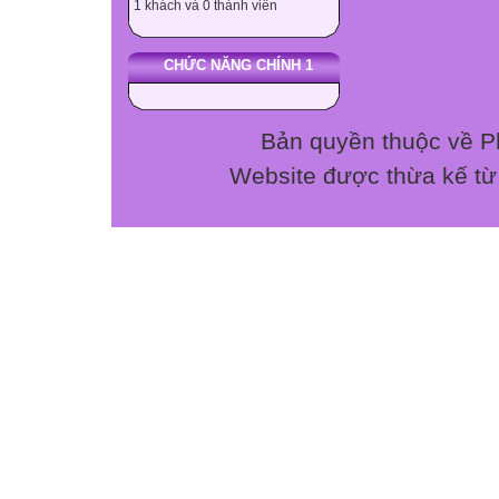
1 khách và 0 thành viên
Câu 1: Khí CO co
cho hỗn hợp qu
CHỨC NĂNG CHÍNH 1
A) H2O B) Dung
C) CuO đun mạn
Câu 2: Có thể ph
Bản quyền thuộc về P
chất vào nước rô
Website được thừa kế t
A) Dung dịch HC
Câu 3: SO2 được 
A) K2SO3 và HC
C) Na2SO3 và 
Câu 4: Cho 5,6 gam
đktc là:
A) 5,6 lít B) 4,48 l
Câu 5: Oxit nào v
A)Al2O3 B) CaO
Câu 6: Axit sunfur
A) Zn, CO, Na2
B.TỰ LUẬN : (7 