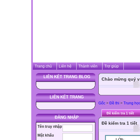
Trang chủ
Liên hệ
Thành viên
Trợ giúp
LIÊN KẾT TRANG BLOG
Chào mừng quý vị 
LIÊN KẾT TRANG
Gốc
>
Đề thi
>
Trung họ
Đề kiểm tra 1 tiết
ĐĂNG NHẬP
Đề kiểm tra 1 tiết
Tên truy nhập
Mật khẩu