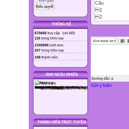
Đơn giản
Câu
1
2
3
THỐNG KÊ
4
870666
truy cập (
chi tiết
)
5
116
trong hôm nay
Kích thước font
6
2340896
lượt xem
207
trong hôm nay

248
thành viên
Đáp án


ẢNH NGẪU NHIÊN

Đường dẫn
:
p
Gửi ý kiến





A.TRẮC NGHIỆM: (
THÀNH VIÊN TRỰC TUYẾN
chữ in)