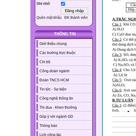
Ghi nhớ
Quên mật khẩu
ĐK thành viên
THÔNG TIN
Giới thiệu chung
Các trường trực thuộc
Chi bộ
Công đoàn ngành
Đoàn TNCS HCM
Tin tức - Sự kiện
Công nghệ thông tin
Thi đua - Khen thưởng
Góp ý với ngành GD
Thông báo
Lịch công tác