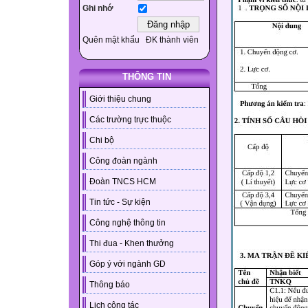
Ghi nhớ
Quên mật khẩu
ĐK thành viên
THÔNG TIN
Giới thiệu chung
Các trường trực thuộc
Chi bộ
Công đoàn ngành
Đoàn TNCS HCM
Tin tức - Sự kiện
Công nghệ thông tin
Thi đua - Khen thưởng
Góp ý với ngành GD
Thông báo
Lịch công tác