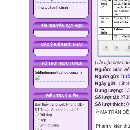
Thủ tục hành chính
TÀI NGUYÊN DẠY HỌC
CÁC Ý KIẾN MỚI NHẤT
(
Tài liệu chưa đ
HỖ TRỢ TRỰC TUYẾN
Nguồn:
Giáo vi
(phthphuong@yahoo.com.vn)
Người gửi:
Trư
Ngày gửi:
15h:4
Dung lượng:
13
ĐIỀU TRA Ý KIẾN
Số lượt tải:
273
Số lượt thích:
0
Bạn thấy trang web Phòng GD-
ĐT Thuận An như thế nào ?
MA TRẬN ĐỀ K
Rất đẹp
Đẹp
Phạm vi kiến thức
Bình thường