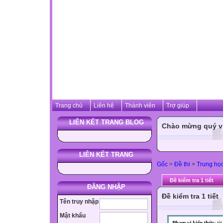
Trang chủ
Liên hệ
Thành viên
Trợ giúp
LIÊN KẾT TRANG BLOG
Chào mừng quý vị 
LIÊN KẾT TRANG
Gốc
>
Đề thi
>
Trung họ
Đề kiểm tra 1 tiết
ĐĂNG NHẬP
Đề kiểm tra 1 tiết
Tên truy nhập
Mật khẩu