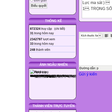
Đơn giản
Lực ma sát ) 
1. TRỌNG SỐ
Nội dung
THỐNG KÊ

872324
truy cập (
chi tiết
)
Tổng số
31
trong hôm nay
Kích thước font
tiết
2342797
lượt xem
33
trong hôm nay

248
thành viên
Lí
thuyết
Số tiết thực
ẢNH NGẪU NHIÊN
Trọng số
Đường dẫn
:
p
Gửi ý kiến




LT
VD
THÀNH VIÊN TRỰC TUYẾN
LT