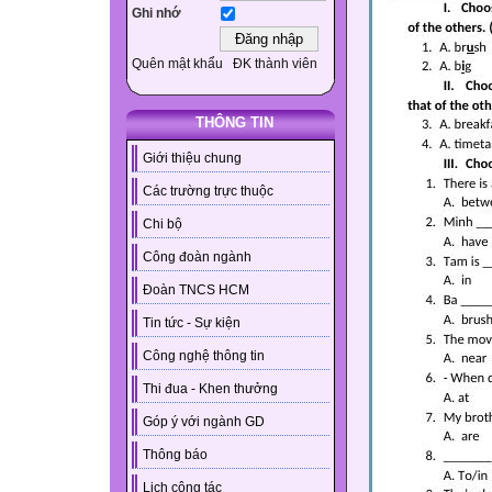
Ghi nhớ
Quên mật khẩu
ĐK thành viên
THÔNG TIN
Giới thiệu chung
Các trường trực thuộc
Chi bộ
Công đoàn ngành
Đoàn TNCS HCM
Tin tức - Sự kiện
Công nghệ thông tin
Thi đua - Khen thưởng
Góp ý với ngành GD
Thông báo
Lịch công tác