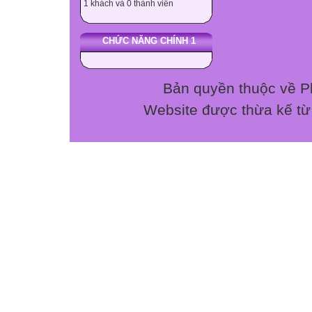
1 khách và 0 thành viên
Tam is _______ 
in B. at C. on D. 
CHỨC NĂNG CHÍNH 1
Ba _______ his t
brush B. to brus
The movies thea
Bản quyền thuộc về P
near B. behind C.
Website được thừa kế t
- When do you h
A. at B. on C.in D
My brothers ___
are B. be C. isn’
_______the left 
A. To/in B. To/of 
Thu’s classroom 
A. one B. second 
– “What time is it
A. to B. o’clock C
Ms. Tam is a ___
A. student B. te