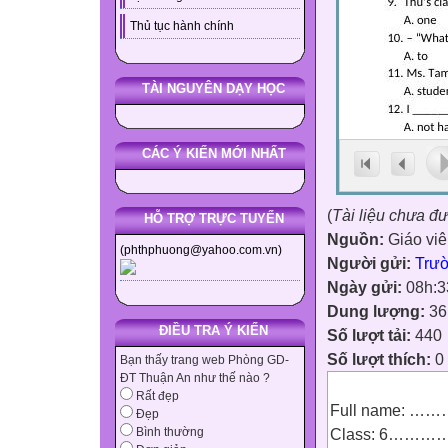
Thủ tục hành chính
TÀI NGUYÊN DẠY HỌC
CÁC Ý KIẾN MỚI NHẤT
(
Tài liệu chưa đ
HỖ TRỢ TRỰC TUYẾN
Nguồn:
Giáo vi
(phthphuong@yahoo.com.vn)
Người gửi:
Trư
Ngày gửi:
08h:3
Dung lượng:
36
ĐIỀU TRA Ý KIẾN
Số lượt tải:
440
Số lượt thích:
0
Bạn thấy trang web Phòng GD-
ĐT Thuận An như thế nào ?
Rất đẹp
Full name:
Đẹp
Class: 6…
Bình thường