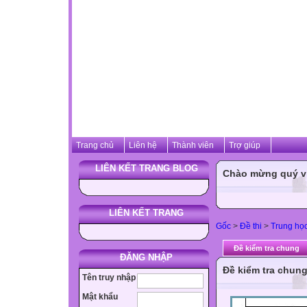
Trang chủ
Liên hệ
Thành viên
Trợ giúp
LIÊN KẾT TRANG BLOG
Chào mừng quý vị 
LIÊN KẾT TRANG
Gốc
>
Đề thi
>
Trung họ
Đề kiểm tra chung
ĐĂNG NHẬP
Đề kiểm tra chun
Tên truy nhập
Mật khẩu