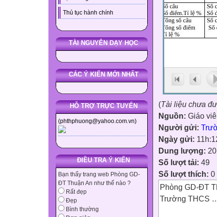
Thủ tục hành chính
TÀI NGUYÊN DẠY HỌC
CÁC Ý KIẾN MỚI NHẤT
(
Tài liệu chưa đ
HỖ TRỢ TRỰC TUYẾN
Nguồn:
Giáo vi
(phthphuong@yahoo.com.vn)
Người gửi:
Trư
Ngày gửi:
11h:1
Dung lượng:
20
ĐIỀU TRA Ý KIẾN
Số lượt tải:
49
Số lượt thích:
0
Bạn thấy trang web Phòng GD-
ĐT Thuận An như thế nào ?
Phòng GD-ĐT T
Rất đẹp
Trường THC
Đẹp
Bình thường