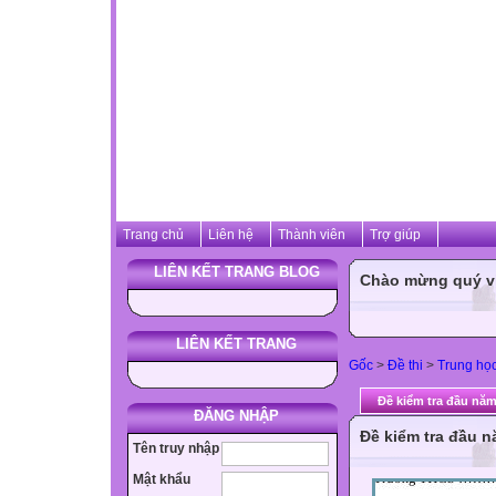
Trang chủ
Liên hệ
Thành viên
Trợ giúp
LIÊN KẾT TRANG BLOG
Chào mừng quý vị 
LIÊN KẾT TRANG
Gốc
>
Đề thi
>
Trung họ
Đề kiểm tra đầu nă
ĐĂNG NHẬP
Đề kiểm tra đầu 
Tên truy nhập
Mật khẩu