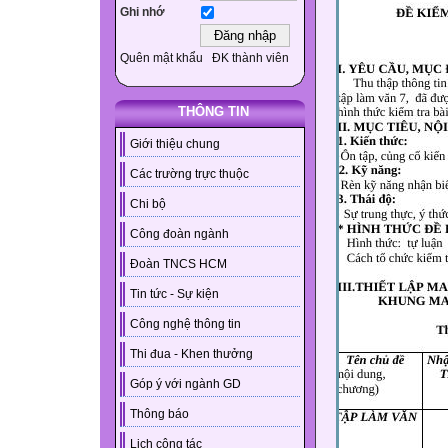
Ghi nhớ
Quên mật khẩu
ĐK thành viên
THÔNG TIN
Giới thiệu chung
Các trường trực thuộc
Chi bộ
Công đoàn ngành
Đoàn TNCS HCM
Tin tức - Sự kiện
Công nghệ thông tin
Thi đua - Khen thưởng
Góp ý với ngành GD
Thông báo
Lịch công tác