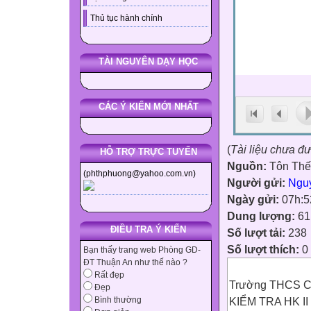
Thủ tục hành chính
TÀI NGUYÊN DẠY HỌC
CÁC Ý KIẾN MỚI NHẤT
(
Tài liệu chưa đ
HỖ TRỢ TRỰC TUYẾN
Nguồn:
Tôn Th
(phthphuong@yahoo.com.vn)
Người gửi:
Ngu
Ngày gửi:
07h:5
Dung lượng:
61
ĐIỀU TRA Ý KIẾN
Số lượt tải:
238
Số lượt thích:
0
Bạn thấy trang web Phòng GD-
ĐT Thuận An như thế nào ?
Rất đẹp
Trường THCS C
Đẹp
KIỂM TRA HK II 
Bình thường