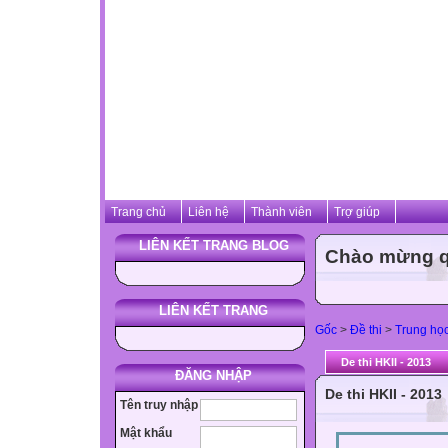
Trang chủ
Liên hệ
Thành viên
Trợ giúp
LIÊN KẾT TRANG BLOG
Chào mừng qu
LIÊN KẾT TRANG
Gốc
>
Đề thi
>
Trung họ
De thi HKII - 2013
ĐĂNG NHẬP
De thi HKII - 2013
Tên truy nhập
Mật khẩu