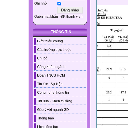
Ghi nhớ
Quên mật khẩu
ĐK thành viên
THÔNG TIN
Giới thiệu chung
Các trường trực thuộc
Chi bộ
Công đoàn ngành
Đoàn TNCS HCM
Tin tức - Sự kiện
Công nghệ thông tin
Thi đua - Khen thưởng
Góp ý với ngành GD
Thông báo
Lịch công tác