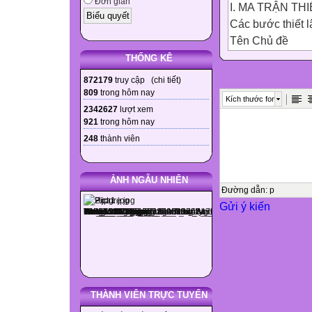
Đơn giản
I. MA TRẬN TH
Các bước thiết l
Tên Chủ đề
Trọng số
THỐNG KÊ
Nhận biết
872179
truy cập (
chi tiết
)
Thông hiểu
809
trong hôm nay
Kích thước font
Vận dụng
2342627
lượt xem
921
trong hôm nay
Cộng
248
thành viên



ẢNH NGẪU NHIÊN

Đường dẫn
:
p
Gửi ý kiến

Cấp độ thấp
Cấp độ cao



THÀNH VIÊN TRỰC TUYẾN
LT (Cấp độ 1,