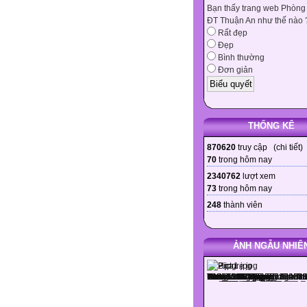
Bạn thấy trang web Phòng
ĐT Thuận An như thế nào 
Rất đẹp
Đẹp
Bình thường
Đơn giản
THỐNG KÊ
870620
truy cập (
chi tiết
)
70
trong hôm nay
2340762
lượt xem
73
trong hôm nay
248
thành viên
ẢNH NGẪU NHIÊ