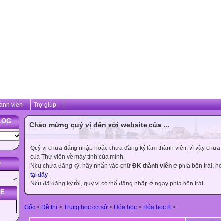
ành viên
Trợ giúp
LOG
Chào mừng quý vị đến với website của ...
Quý vị chưa đăng nhập hoặc chưa đăng ký làm thành viên, vì vậy chưa th
của Thư viện về máy tính của mình.
G
Nếu chưa đăng ký, hãy nhấn vào chữ
ĐK thành viên
ở phía bên trái, 
tại đây
Nếu đã đăng ký rồi, quý vị có thể đăng nhập ở ngay phía bên trái.
TE
Gốc
>
Đề thi
>
Trung học cơ sở
>
Hóa học
>
Hóa học 8
>