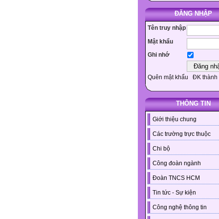
ĐĂNG NHẬP
Tên truy nhập
Mật khẩu
Ghi nhớ
Quên mật khẩu
ĐK thành 
THÔNG TIN
Giới thiệu chung
Các trường trực thuộc
Chi bộ
Công đoàn ngành
Đoàn TNCS HCM
Tin tức - Sự kiện
Công nghệ thông tin