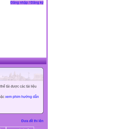
Đăng nhập / Đăng ký
ể tải được các tài liệu
hoặc
xem phim hướng dẫn
Đưa đề thi lên