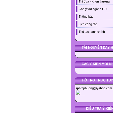
Thi đua - Khen thưởng
Góp ý với ngành GD
Thông báo
Lịch công tác
Thủ tục hành chính
TÀI NGUYÊN DẠY 
CÁC Ý KIẾN MỚI N
HỖ TRỢ TRỰC TU
(phthphuong@yahoo.com.
ĐIỀU TRA Ý KIẾ