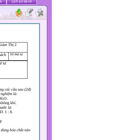
ả
Lịch sử tải về