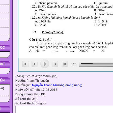
HỌC
HẤT
1
/
5
(
Tài liệu chưa được thẩm định
)
YẾN
Nguồn:
Phạm Thị Luyến
Người gửi:
Nguyễn Thành Phương
(
trang riêng
)
vn)
Ngày gửi:
07h:58' 17-05-2013
Dung lượng:
84.5 KB
Số lượt tải:
343
Số lượt thích:
0 người
N