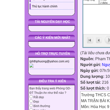
Thủ tục hành chính
TÀI NGUYÊN DẠY HỌC
CÁC Ý KIẾN MỚI NHẤT
(
Tài liệu chưa đ
HỖ TRỢ TRỰC TUYẾN
Nguồn:
Phạm Th
(phthphuong@yahoo.com.vn)
Người gửi:
Ngu
Ngày gửi:
07h:5
Dung lượng:
10
ĐIỀU TRA Ý KIẾN
Số lượt tải:
216
Số lượt thích:
0
Bạn thấy trang web Phòng GD-
ĐT Thuận An như thế nào ?
Trường THCS C
Rất đẹp
MA TRẬN BÀI K
Đẹp
Môn: Hóa Học 9
Bình thường