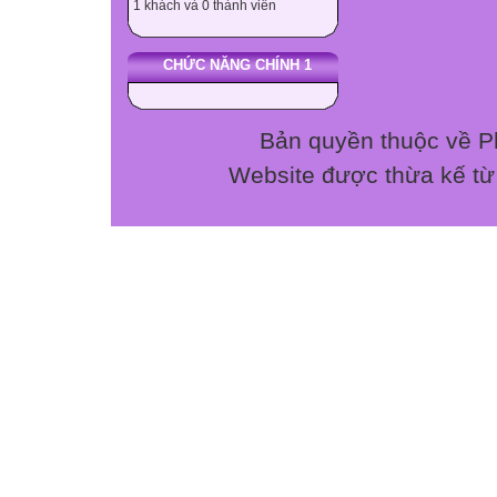
1 khách và 0 thành viên


CHỨC NĂNG CHÍNH 1
Chương 3:
Tính chất của m
Quy luật biến đổ
Bản quyền thuộc về P

Website được thừa kế t
Biết được tính






1 câu( 1)
0,5 điểm

1 Câu (2)
0,5 điểm