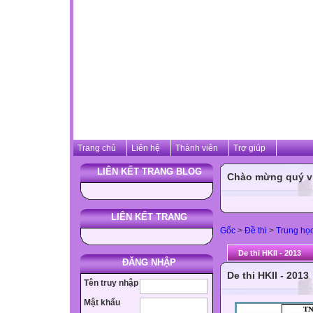
Trang chủ
Liên hệ
Thành viên
Trợ giúp
LIÊN KẾT TRANG BLOG
Chào mừng quý vị 
LIÊN KẾT TRANG
Gốc
>
Đề thi
>
Trung họ
De thi HKII - 2013
ĐĂNG NHẬP
De thi HKII - 2013
Tên truy nhập
Mật khẩu