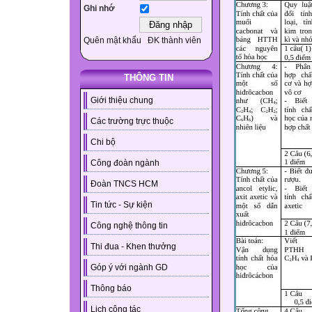
Ghi nhớ
Quên mật khẩu
ĐK thành viên
THÔNG TIN
Giới thiệu chung
Các trường trực thuộc
Chi bộ
Công đoàn ngành
Đoàn TNCS HCM
Tin tức - Sự kiện
Công nghệ thông tin
Thi đua - Khen thưởng
Góp ý với ngành GD
Thông báo
Lịch công tác