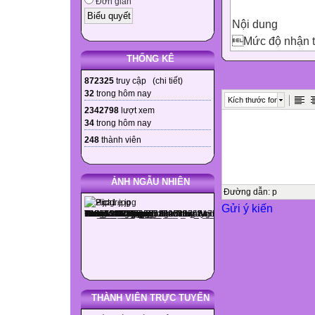
Đơn giản
Nội dung
Mức độ nhận 

THỐNG KÊ
Tổng
872325
truy cập (
chi tiết
)

32
trong hôm nay
Kích thước font

2342798
lượt xem
34
trong hôm nay
Nhận biết
248
thành viên
Thông hiểu
Vận dụng

ẢNH NGẪU NHIÊN

Đường dẫn
:
p
Gửi ý kiến

TN
TL
TN
TL
TN
THÀNH VIÊN TRỰC TUYẾN
TL