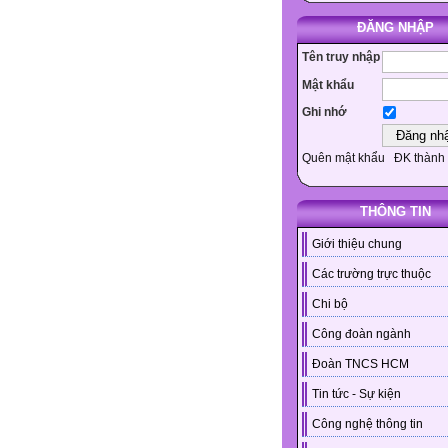
ĐĂNG NHẬP
Tên truy nhập
Mật khẩu
Ghi nhớ
Quên mật khẩu
ĐK thành 
THÔNG TIN
Giới thiệu chung
Các trường trực thuộc
Chi bộ
Công đoàn ngành
Đoàn TNCS HCM
Tin tức - Sự kiện
Công nghệ thông tin