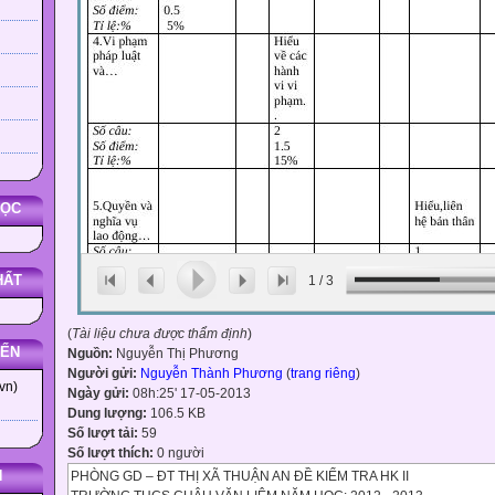
HỌC
HẤT
1
/
3
(
Tài liệu chưa được thẩm định
)
YẾN
Nguồn:
Nguyễn Thị Phương
Người gửi:
Nguyễn Thành Phương
(
trang riêng
)
vn)
Ngày gửi:
08h:25' 17-05-2013
Dung lượng:
106.5 KB
Số lượt tải:
59
Số lượt thích:
0 người
N
PHÒNG GD – ĐT THỊ XÃ THUẬN AN ĐỀ KIỂM TRA HK II