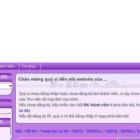
ành viên
Trợ giúp
LOG
Chào mừng quý vị đến với website của ...
Quý vị chưa đăng nhập hoặc chưa đăng ký làm thành viên, vì vậy chưa th
của Thư viện về máy tính của mình.
G
Nếu chưa đăng ký, hãy nhấn vào chữ
ĐK thành viên
ở phía bên trái, 
tại đây
Nếu đã đăng ký rồi, quý vị có thể đăng nhập ở ngay phía bên trái.
TE
Gốc
>
Đề thi
>
Trung học cơ sở
>
GDCD - GDNGLL
>
GDCD - GDNGLL 9