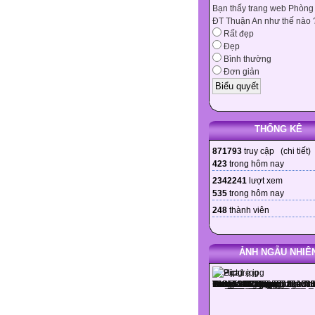
Bạn thấy trang web Phòng
ĐT Thuận An như thế nào 
Rất đẹp
Đẹp
Bình thường
Đơn giản
THỐNG KÊ
871793
truy cập (
chi tiết
)
423
trong hôm nay
2342241
lượt xem
535
trong hôm nay
248
thành viên
ẢNH NGẪU NHIÊ