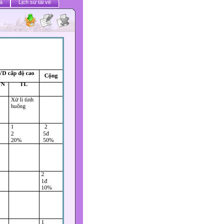
ả
Lịch sử tải về