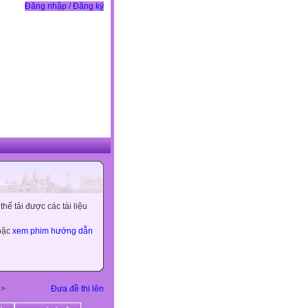
Đăng nhập / Đăng ký
ể tải được các tài liệu
hoặc
xem phim hướng dẫn
>
Đưa đề thi lên