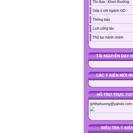
Thi đua - Khen thưởng
Góp ý với ngành GD
Thông báo
Lịch công tác
Thủ tục hành chính
TÀI NGUYÊN DẠY 
CÁC Ý KIẾN MỚI N
HỖ TRỢ TRỰC TU
(phthphuong@yahoo.com.
ĐIỀU TRA Ý KIẾ