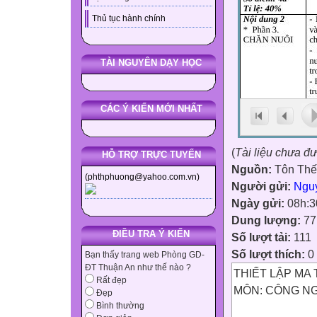
Thủ tục hành chính
TÀI NGUYÊN DẠY HỌC
CÁC Ý KIẾN MỚI NHẤT
(
Tài liệu chưa đ
HỖ TRỢ TRỰC TUYẾN
Nguồn:
Tôn Th
(phthphuong@yahoo.com.vn)
Người gửi:
Ngu
Ngày gửi:
08h:3
Dung lượng:
77
ĐIỀU TRA Ý KIẾN
Số lượt tải:
111
Số lượt thích:
0
Bạn thấy trang web Phòng GD-
ĐT Thuận An như thế nào ?
THIẾT LẬP MA 
Rất đẹp
MÔN: CÔNG NG
Đẹp
Bình thường