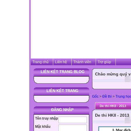
Trang chủ
Liên hệ
Thành viên
Trợ giúp
LIÊN KẾT TRANG BLOG
Chào mừng quý vị 
LIÊN KẾT TRANG
Gốc
>
Đề thi
>
Trung họ
De thi HKII - 2013
ĐĂNG NHẬP
De thi HKII - 2013
Tên truy nhập
Mật khẩu