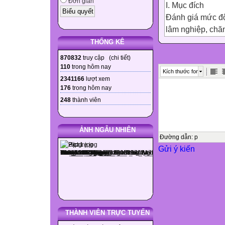
Đơn giản
I. Mục đích
Đánh giá mức độ
lâm nghiệp, chăn
II. Hình thức đề 
THỐNG KÊ
Trắc nghiệm khác
870832
truy cập (
chi tiết
)
45 phút.( Trắc 
110
trong hôm nay
Kích thước font
III. Ma trận đề ki
2341166
lượt xem
176
trong hôm nay
1. Phần trắc ng
248
thành viên

 Cấp
độ
ẢNH NGẪU NHIÊN
Đường dẫn
:
p
Gửi ý kiến
Nội dung

Nhận biết
THÀNH VIÊN TRỰC TUYẾN
