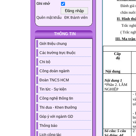
Ghi nhớ
Quên mật khẩu
ĐK thành viên
THÔNG TIN
Giới thiệu chung
Các trường trực thuộc
Chi bộ
Công đoàn ngành
Đoàn TNCS HCM
Tin tức - Sự kiện
Công nghệ thông tin
Thi đua - Khen thưởng
Góp ý với ngành GD
Thông báo
Lịch công tác