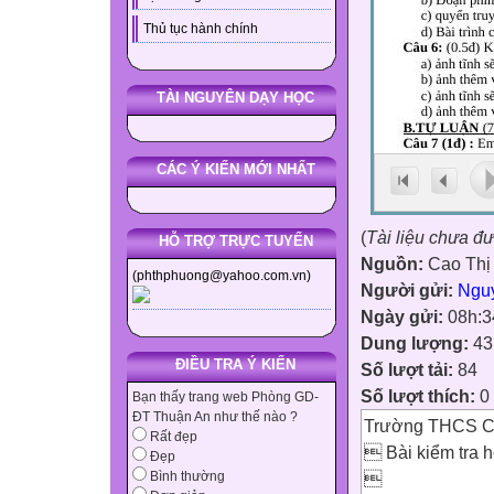
Thủ tục hành chính
TÀI NGUYÊN DẠY HỌC
CÁC Ý KIẾN MỚI NHẤT
(
Tài liệu chưa đ
HỖ TRỢ TRỰC TUYẾN
Nguồn:
Cao Thị
(phthphuong@yahoo.com.vn)
Người gửi:
Ngu
Ngày gửi:
08h:3
Dung lượng:
43
ĐIỀU TRA Ý KIẾN
Số lượt tải:
84
Số lượt thích:
0
Bạn thấy trang web Phòng GD-
ĐT Thuận An như thế nào ?
Trường THCS C
Rất đẹp
 Bài kiểm tra họ
Đẹp

Bình thường