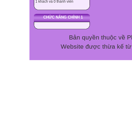
1 khách và 0 thành viên
Chủ đề của bài t
Nội dung của bài
CHỨC NĂNG CHÍNH 1
Các đối tượng củ
Số trang chiếu c
Câu 2: (0.5đ) H
Bản quyền thuộc về P
văn bản khi tạo b
Website được thừa kế t
Chọn phông chữ,
Căn lề ( căn trá
Tạo các danh sác
Thêm hình ảnh v
Câu a, c, b
Câu 3: (0.5đ) Đ
Dùng nhiều thiết 
Thông tin được 
Kết hợp nhiều p
Dùng đồng thời h
Câu 4: (0.5đ) Để
nào sau đây?