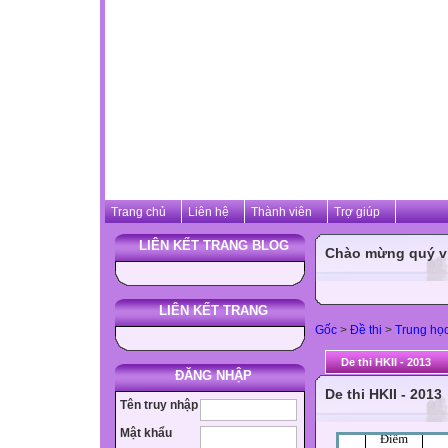
Trang chủ
Liên hệ
Thành viên
Trợ giúp
LIÊN KẾT TRANG BLOG
Chào mừng quý vị 
LIÊN KẾT TRANG
Gốc
>
Đề thi
>
Trung họ
De thi HKII - 2013
ĐĂNG NHẬP
De thi HKII - 2013
Tên truy nhập
Mật khẩu