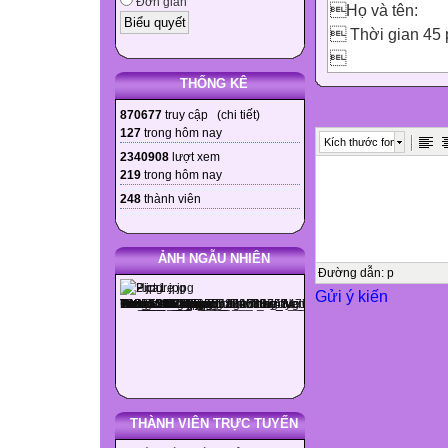
Đơn giản
Họ và tên:
 Thời gian 45 

Lớp :
THỐNG KÊ
 Ngày kiểm tra
870677
truy cập (
chi tiết
)

127
trong hôm nay
Kích thước font
Điểm
2340908
lượt xem
219
trong hôm nay
Nhận xét
248
thành viên
Chữ ký giám 
Chữ ký giám t
ẢNH NGẪU NHIÊN
Đường dẫn
:
p
Gửi ý kiến


A.TRẮC NGHIỆM 
Câu 1: (0.5đ) Khi
THÀNH VIÊN TRỰC TUYẾN
cho biết :