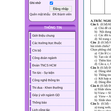
Ghi nhớ
Quên mật khẩu
ĐK thành viên
THÔNG TIN
Giới thiệu chung
Các trường trực thuộc
Chi bộ
Công đoàn ngành
Đoàn TNCS HCM
Tin tức - Sự kiện
Công nghệ thông tin
Thi đua - Khen thưởng
Góp ý với ngành GD
Thông báo
Lịch công tác